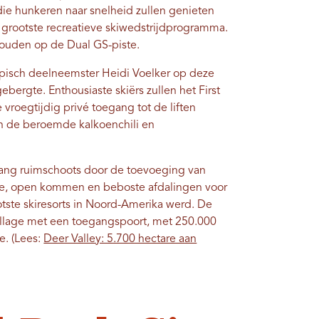
die hunkeren naar snelheid zullen genieten
 grootste recreatieve skiwedstrijdprogramma.
houden op de Dual GS-piste.
pisch deelneemster Heidi Voelker op deze
gebergte. Enthousiaste skiërs zullen het First
roegtijdig privé toegang tot de liften
van de beroemde kalkoenchili en
vang ruimschoots door de toevoeging van
rede, open kommen en beboste afdalingen voor
otste skiresorts in Noord-Amerika werd. De
illage met een toegangspoort, met 250.000
e. (Lees:
Deer Valley: 5.700 hectare aan