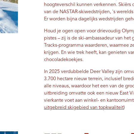
hoogteverschil kunnen verkennen. Skiërs 
van de NASTAR-skiwedstrijden, 's werelds
Er worden bijna dagelijks wedstrijden ge
Houd je ogen open voor drievoudig Olym
pistes – zij is de ski-ambassadeur van het 
Tracks-programma waarderen, waarmee ze v
krijgen. En wie trek heeft, kan genieten 
chocoladekoekjes.
In 2025 verdubbelde Deer Valley zijn om
3.700 hectare nieuw terrein, inclusief b
alle niveaus, waardoor het een van de gro
uitbreiding omvatte ook een nieuw East V
vierkante voet aan winkel- en kantoorruimt
uitgebreid skigebied van topkwaliteit
)