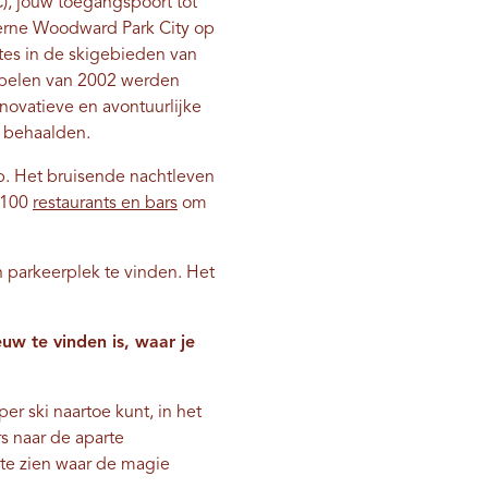
C), jouw toegangspoort tot
derne Woodward Park City op
tes in de skigebieden van
spelen van 2002 werden
novatieve en avontuurlijke
e behaalden.
rp. Het bruisende nachtleven
 100
restaurants en bars
om
 ​​parkeerplek te vinden. Het
uw te vinden is, waar je
per ski naartoe kunt, in het
rs naar de aparte
 te zien waar de magie