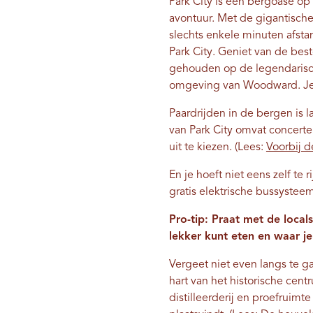
Park City is een bergoase op
avontuur. Met de gigantisch
slechts enkele minuten afsta
Park City. Geniet van de b
gehouden op de legendarische
omgeving van Woodward. Je k
Paardrijden in de bergen is 
van Park City omvat concert
uit te kiezen. (Lees:
Voorbij d
En je hoeft niet eens zelf te 
gratis elektrische bussysteem
Pro-tip: Praat met de loca
lekker kunt eten en waar je
Vergeet niet even langs te g
hart van het historische cent
distilleerderij en proefruim