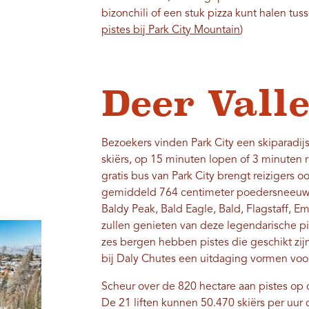
bizonchili of een stuk pizza kunt halen tu
pistes bij Park City Mountain
)
Deer Vall
Bezoekers vinden Park City een skiparadijs
skiërs, op 15 minuten lopen of 3 minuten r
gratis bus van Park City brengt reizigers oo
gemiddeld 764 centimeter poedersneeuw o
Baldy Peak, Bald Eagle, Bald, Flagstaff, E
zullen genieten van deze legendarische pi
zes bergen hebben pistes die geschikt zijn
bij Daly Chutes een uitdaging vormen voor
Scheur over de 820 hectare aan pistes op 
De 21 liften kunnen 50.470 skiërs per uu