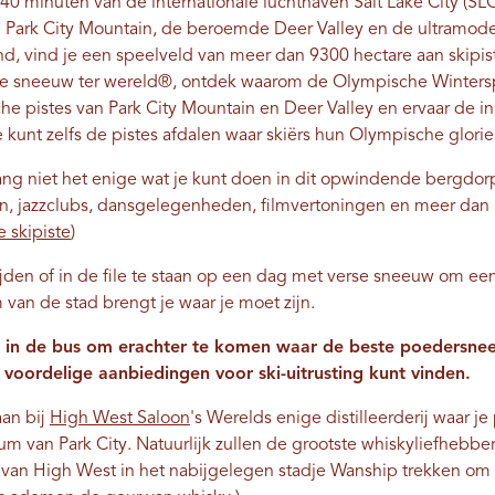
 40 minuten van de internationale luchthaven Salt Lake City (SL
e Park City Mountain, de beroemde Deer Valley en de ultramo
nd, vind je een speelveld van meer dan 9300 hectare aan skipis
este sneeuw ter wereld®, ontdek waarom de Olympische Winter
 pistes van Park City Mountain en Deer Valley en ervaar de in
unt zelfs de pistes afdalen waar skiërs hun Olympische glori
lang niet het enige wat je kunt doen in dit opwindende bergdo
en, jazzclubs, dansgelegenheden, filmvertoningen en meer dan
e skipiste
)
rijden of in de file te staan ​​op een dag met verse sneeuw om een
 van de stad brengt je waar je moet zijn.
ls in de bus om erachter te komen waar de beste poedersnee
 voordelige aanbiedingen voor ski-uitrusting kunt vinden.
aan bij
High West Saloon
's Werelds enige distilleerderij waar je 
rum van Park City. Natuurlijk zullen de grootste whiskyliefhebbe
te van High West in het nabijgelegen stadje Wanship trekken om