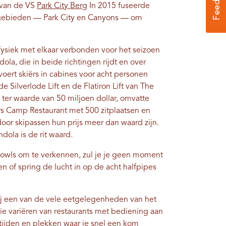
 van de VS
Park City Berg
In 2015 fuseerde
kigebieden — Park City en Canyons — om
ysiek met elkaar verbonden voor het seizoen
la, die in beide richtingen rijdt en over
oert skiërs in cabines voor acht personen
e Silverlode Lift en de Flatiron Lift van The
, ter waarde van 50 miljoen dollar, omvatte
rs Camp Restaurant met 500 zitplaatsen en
or skipassen hun prijs meer dan waard zijn.
ndola is de rit waard.
 bowls om te verkennen, zul je je geen moment
en of spring de lucht in op de acht halfpipes
.
bij een van de vele eetgelegenheden van het
ie variëren van restaurants met bediening aan
ltijden en plekken waar je snel een kom