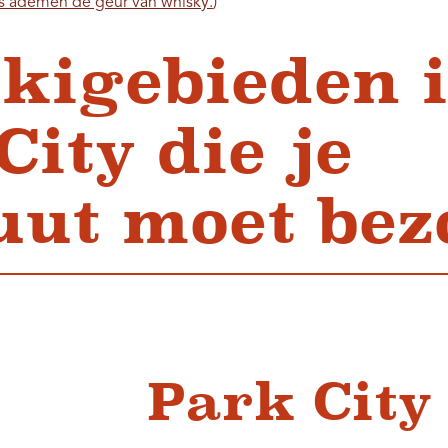
s ademen de geur van whisky.
)
skigebieden 
City die je
uut moet be
Park City