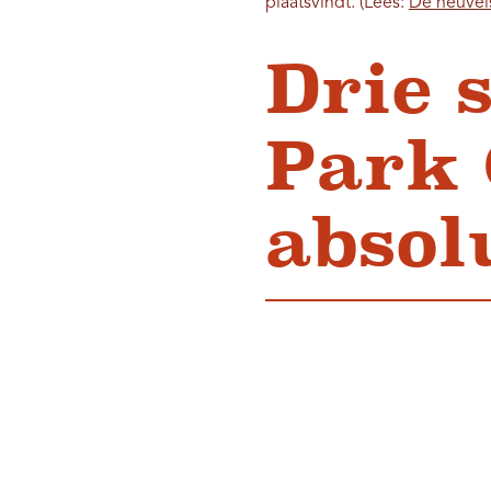
plaatsvindt. (Lees:
De heuvel
Drie 
Park 
absol