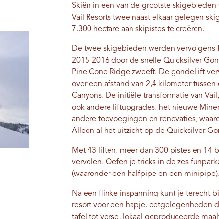
Skiën in een van de grootste skigebieden
Vail Resorts twee naast elkaar gelegen s
7.300 hectare aan skipistes te creëren.
De twee skigebieden werden vervolgens f
2015-2016 door de snelle Quicksilver Gondo
Pine Cone Ridge zweeft. De gondellift verv
over een afstand van 2,4 kilometer tussen d
Canyons. De initiële transformatie van Vail
ook andere liftupgrades, het nieuwe Mine
andere toevoegingen en renovaties, waardo
Alleen al het uitzicht op de Quicksilver Go
Met 43 liften, meer dan 300 pistes en 14
vervelen. Oefen je tricks in de zes funpark
(waaronder een halfpipe en een minipipe)
Na een flinke inspanning kunt je terecht 
resort voor een hapje.
eetgelegenheden
d
tafel tot verse, lokaal geproduceerde maa