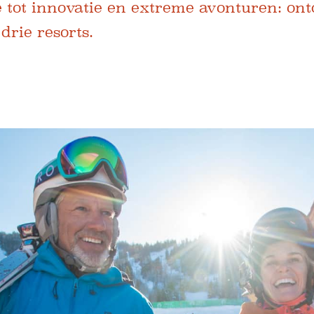
tot innovatie en extreme avonturen: on
drie resorts.