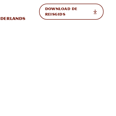
DOWNLOAD DE
p de site
ternationale weergave in-/uitschakelen
REISGIDS
derlands