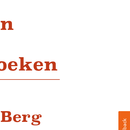
in
zoeken
 Berg