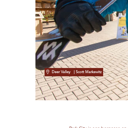
Deer Valley
| Scott Markewitz