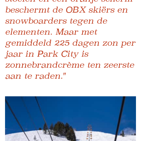
beschermt de OBX skiërs en
snowboarders tegen de
elementen. Maar met
gemiddeld 225 dagen zon per
jaar in Park City is
zonnebrandcrème ten zeerste
aan te raden."