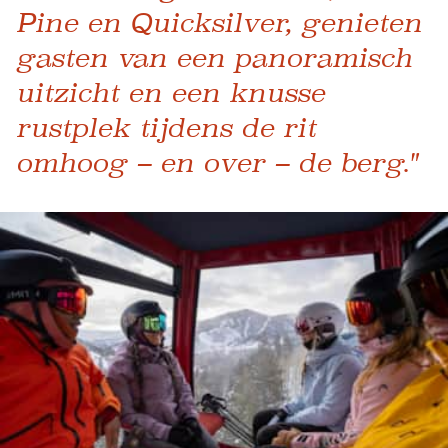
Pine en Quicksilver, genieten
gasten van een panoramisch
uitzicht en een knusse
rustplek tijdens de rit
omhoog – en over – de berg."