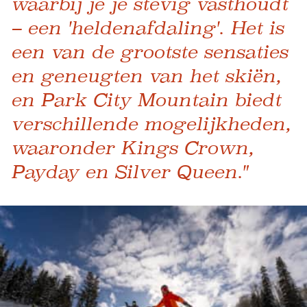
waarbij je je stevig vasthoudt
– een 'heldenafdaling'. Het is
een van de grootste sensaties
en geneugten van het skiën,
en Park City Mountain biedt
verschillende mogelijkheden,
waaronder Kings Crown,
Payday en Silver Queen."