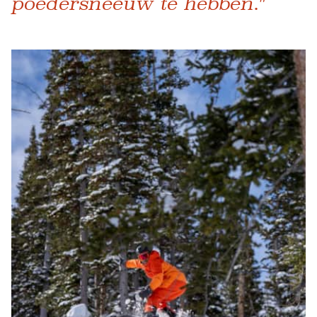
poedersneeuw te hebben."