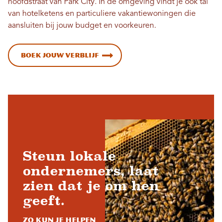
hoofdstraat van Park City. In de omgeving vindt je ook tal
van hotelketens en particuliere vakantiewoningen die
aansluiten bij jouw budget en voorkeuren.
Boek jouw verblijf
Steun lokale
ondernemers, laat
zien dat je om hen
geeft.
Zo kun je helpen