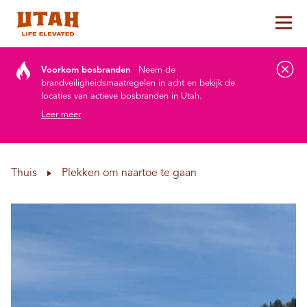
Hoo
Skip to content
Voorkom bosbranden
Neem de
brandveiligheidsmaatregelen in acht en bekijk de
locaties van actieve bosbranden in Utah.
Leer meer
Thuis
Plekken om naartoe te gaan