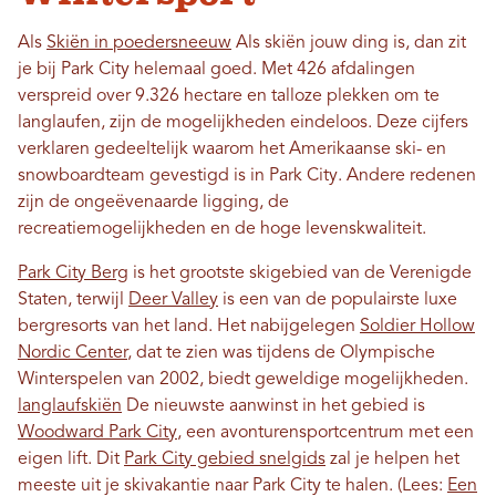
Als
Skiën in poedersneeuw
Als skiën jouw ding is, dan zit
je bij Park City helemaal goed. Met 426 afdalingen
verspreid over 9.326 hectare en talloze plekken om te
langlaufen, zijn de mogelijkheden eindeloos. Deze cijfers
verklaren gedeeltelijk waarom het Amerikaanse ski- en
snowboardteam gevestigd is in Park City. Andere redenen
zijn de ongeëvenaarde ligging, de
recreatiemogelijkheden en de hoge levenskwaliteit.
Park City Berg
is het grootste skigebied van de Verenigde
Staten, terwijl
Deer Valley
is een van de populairste luxe
bergresorts van het land. Het nabijgelegen
Soldier Hollow
Nordic Center
, dat te zien was tijdens de Olympische
Winterspelen van 2002, biedt geweldige mogelijkheden.
langlaufskiën
De nieuwste aanwinst in het gebied is
Woodward Park City
, een avonturensportcentrum met een
eigen lift. Dit
Park City gebied snelgids
zal je helpen het
meeste uit je skivakantie naar Park City te halen. (Lees:
Een