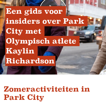
Een gids voor 
insiders over Park 
City met 
Olympisch atlete 
Kaylin 
Richardson
Zomeractiviteiten in
Park City