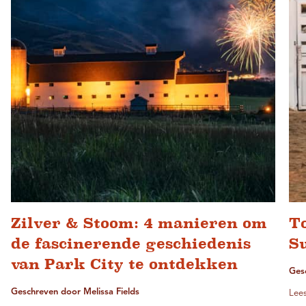
Zilver & Stoom: 4 manieren om
T
de fascinerende geschiedenis
S
van Park City te ontdekken
Ges
Geschreven door Melissa Fields
Lees