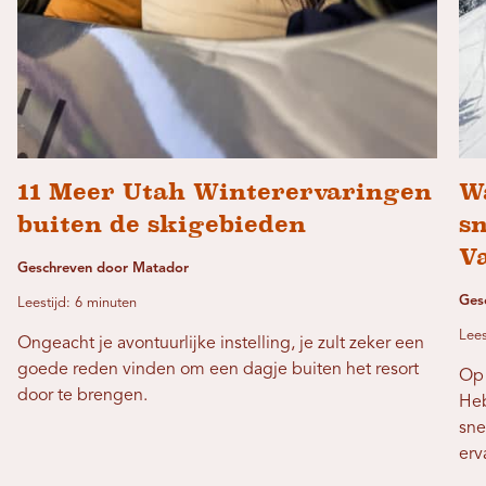
11 Meer Utah Winterervaringen
Wa
buiten de skigebieden
s
Va
Geschreven door Matador
Ges
Leestijd: 6 minuten
Lees
Ongeacht je avontuurlijke instelling, je zult zeker een
goede reden vinden om een ​​dagje buiten het resort
Op 
door te brengen.
Heb
sne
erv