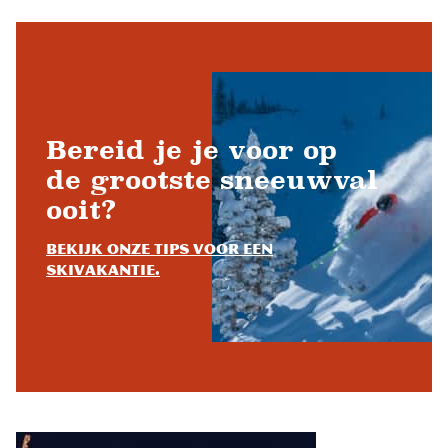
Bereid je je voor op
de grootste sneeuwval
ooit?
Bekijk onze tips voor een
skivakantie.