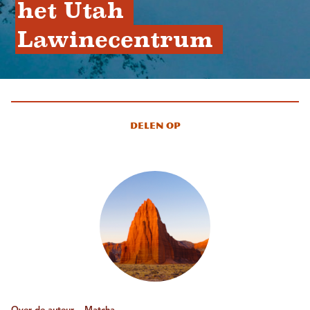
het Utah 
Lawinecentrum 
Delen op