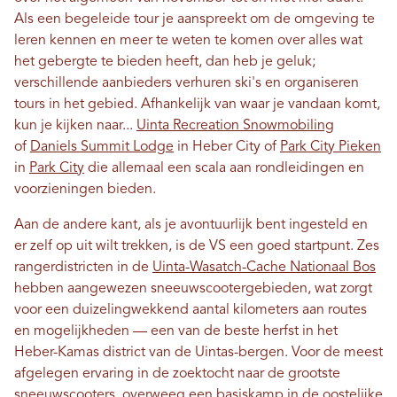
Als een begeleide tour je aanspreekt om de omgeving te
leren kennen en meer te weten te komen over alles wat
het gebergte te bieden heeft, dan heb je geluk;
verschillende aanbieders verhuren ski's en organiseren
tours in het gebied. Afhankelijk van waar je vandaan komt,
kun je kijken naar...
Uinta Recreation Snowmobiling
of
Daniels Summit Lodge
in Heber City of
Park City Pieken
in
Park City
die allemaal een scala aan rondleidingen en
voorzieningen bieden.
Aan de andere kant, als je avontuurlijk bent ingesteld en
er zelf op uit wilt trekken, is de VS een goed startpunt. Zes
rangerdistricten in de
Uinta-Wasatch-Cache Nationaal Bos
hebben aangewezen sneeuwscootergebieden, wat zorgt
voor een duizelingwekkend aantal kilometers aan routes
en mogelijkheden — een van de beste herfst in het
Heber-Kamas district van de Uintas-bergen. Voor de meest
afgelegen ervaring in de zoektocht naar de grootste
sneeuwscooters, overweeg een basiskamp in de oostelijke