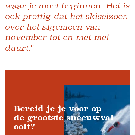
waar je moet beginnen. Het is
ook prettig dat het skiseizoen
over het algemeen van
november tot en met mei
duurt."
Bereid je je voor op
de grootste sneeuwval
ooit?