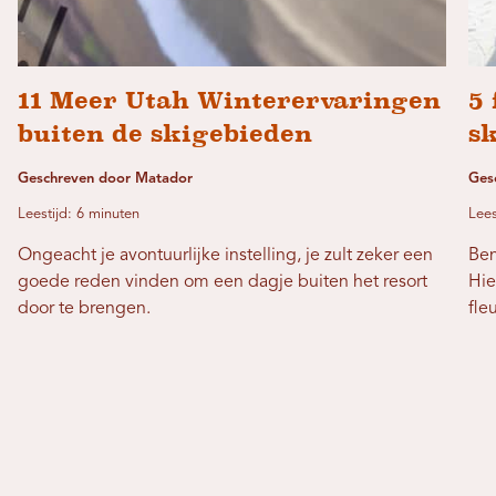
11 Meer Utah Winterervaringen
5 
buiten de skigebieden
sk
Geschreven door Matador
Ges
Leestijd: 6 minuten
Lees
Ongeacht je avontuurlijke instelling, je zult zeker een
Ben
goede reden vinden om een ​​dagje buiten het resort
Hie
door te brengen.
fle