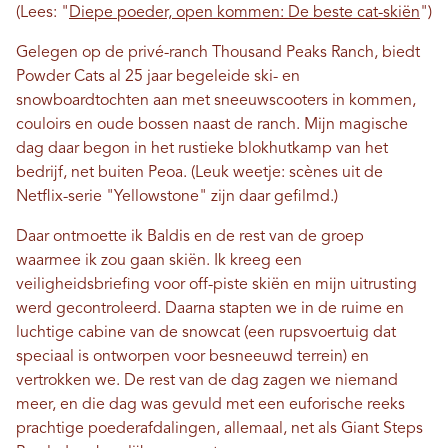
(Lees: "
Diepe poeder, open kommen: De beste cat-skiën
")
Gelegen op de privé-ranch Thousand Peaks Ranch, biedt
Powder Cats al 25 jaar begeleide ski- en
snowboardtochten aan met sneeuwscooters in kommen,
couloirs en oude bossen naast de ranch. Mijn magische
dag daar begon in het rustieke blokhutkamp van het
bedrijf, net buiten Peoa. (Leuk weetje: scènes uit de
Netflix-serie "Yellowstone" zijn daar gefilmd.)
Daar ontmoette ik Baldis en de rest van de groep
waarmee ik zou gaan skiën. Ik kreeg een
veiligheidsbriefing voor off-piste skiën en mijn uitrusting
werd gecontroleerd. Daarna stapten we in de ruime en
luchtige cabine van de snowcat (een rupsvoertuig dat
speciaal is ontworpen voor besneeuwd terrein) en
vertrokken we. De rest van de dag zagen we niemand
meer, en die dag was gevuld met een euforische reeks
prachtige poederafdalingen, allemaal, net als Giant Steps