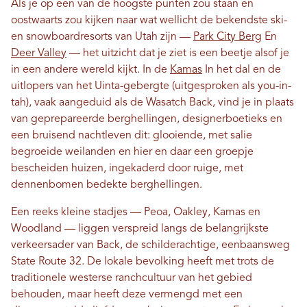
Als je op een van de hoogste punten zou staan ​​en
oostwaarts zou kijken naar wat wellicht de bekendste ski-
en snowboardresorts van Utah zijn —
Park City Berg
En
Deer Valley
— het uitzicht dat je ziet is een beetje alsof je
in een andere wereld kijkt. In de
Kamas
In het dal en de
uitlopers van het Uinta-gebergte (uitgesproken als you-in-
tah), vaak aangeduid als de Wasatch Back, vind je in plaats
van geprepareerde berghellingen, designerboetieks en
een bruisend nachtleven dit: glooiende, met salie
begroeide weilanden en hier en daar een groepje
bescheiden huizen, ingekaderd door ruige, met
dennenbomen bedekte berghellingen.
Een reeks kleine stadjes — Peoa, Oakley, Kamas en
Woodland — liggen verspreid langs de belangrijkste
verkeersader van Back, de schilderachtige, eenbaansweg
State Route 32. De lokale bevolking heeft met trots de
traditionele westerse ranchcultuur van het gebied
behouden, maar heeft deze vermengd met een