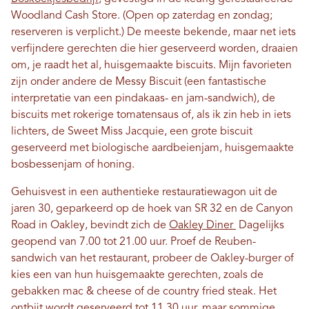
Woodland Cash Store. (Open op zaterdag en zondag;
reserveren is verplicht.) De meeste bekende, maar net iets
verfijndere gerechten die hier geserveerd worden, draaien
om, je raadt het al, huisgemaakte biscuits. Mijn favorieten
zijn onder andere de Messy Biscuit (een fantastische
interpretatie van een pindakaas- en jam-sandwich), de
biscuits met rokerige tomatensaus of, als ik zin heb in iets
lichters, de Sweet Miss Jacquie, een grote biscuit
geserveerd met biologische aardbeienjam, huisgemaakte
bosbessenjam of honing.
Gehuisvest in een authentieke restauratiewagon uit de
jaren 30, geparkeerd op de hoek van SR 32 en de Canyon
Road in Oakley, bevindt zich de
Oakley Diner
Dagelijks
geopend van 7.00 tot 21.00 uur. Proef de Reuben-
sandwich van het restaurant, probeer de Oakley-burger of
kies een van hun huisgemaakte gerechten, zoals de
gebakken mac & cheese of de country fried steak. Het
ontbijt wordt geserveerd tot 11.30 uur, maar sommige