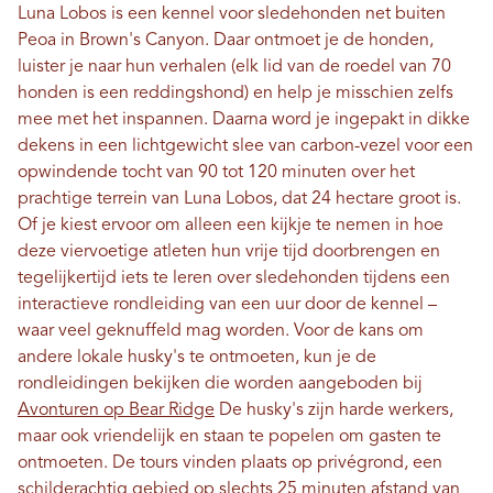
Luna Lobos is een kennel voor sledehonden net buiten
Peoa in Brown's Canyon. Daar ontmoet je de honden,
luister je naar hun verhalen (elk lid van de roedel van 70
honden is een reddingshond) en help je misschien zelfs
mee met het inspannen. Daarna word je ingepakt in dikke
dekens in een lichtgewicht slee van carbon-vezel voor een
opwindende tocht van 90 tot 120 minuten over het
prachtige terrein van Luna Lobos, dat 24 hectare groot is.
Of je kiest ervoor om alleen een kijkje te nemen in hoe
deze viervoetige atleten hun vrije tijd doorbrengen en
tegelijkertijd iets te leren over sledehonden tijdens een
interactieve rondleiding van een uur door de kennel –
waar veel geknuffeld mag worden. Voor de kans om
andere lokale husky's te ontmoeten, kun je de
rondleidingen bekijken die worden aangeboden bij
Avonturen op Bear Ridge
De husky's zijn harde werkers,
maar ook vriendelijk en staan ​​te popelen om gasten te
ontmoeten. De tours vinden plaats op privégrond, een
schilderachtig gebied op slechts 25 minuten afstand van