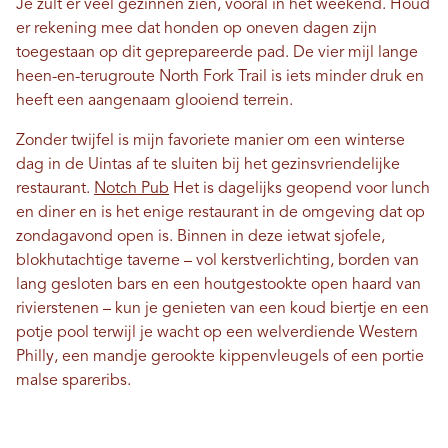
Je zult er veel gezinnen zien, vooral in het weekend. Houd
er rekening mee dat honden op oneven dagen zijn
toegestaan ​​op dit geprepareerde pad. De vier mijl lange
heen-en-terugroute North Fork Trail is iets minder druk en
heeft een aangenaam glooiend terrein.
Zonder twijfel is mijn favoriete manier om een ​​winterse
dag in de Uintas af te sluiten bij het gezinsvriendelijke
restaurant.
Notch Pub
Het is dagelijks geopend voor lunch
en diner en is het enige restaurant in de omgeving dat op
zondagavond open is. Binnen in deze ietwat sjofele,
blokhutachtige taverne – vol kerstverlichting, borden van
lang gesloten bars en een houtgestookte open haard van
rivierstenen – kun je genieten van een koud biertje en een
potje pool terwijl je wacht op een welverdiende Western
Philly, een mandje gerookte kippenvleugels of een portie
malse spareribs.