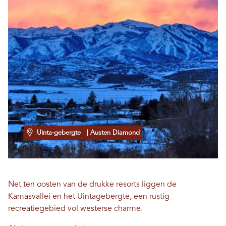
Uinta-gebergte
| Austen Diamond
Net ten oosten van de drukke resorts liggen de
Kamasvallei en het Uintagebergte, een rustig
recreatiegebied vol westerse charme.