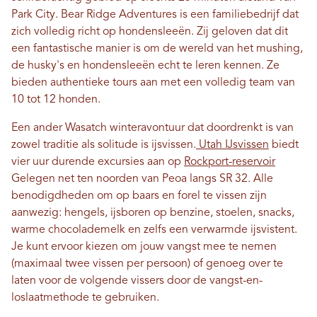
Park City. Bear Ridge Adventures is een familiebedrijf dat
zich volledig richt op hondensleeën. Zij geloven dat dit
een fantastische manier is om de wereld van het mushing,
de husky's en hondensleeën echt te leren kennen. Ze
bieden authentieke tours aan met een volledig team van
10 tot 12 honden.
Een ander Wasatch winteravontuur dat doordrenkt is van
zowel traditie als solitude is ijsvissen.
Utah IJsvissen
biedt
vier uur durende excursies aan op
Rockport-reservoir
Gelegen net ten noorden van Peoa langs SR 32. Alle
benodigdheden om op baars en forel te vissen zijn
aanwezig: hengels, ijsboren op benzine, stoelen, snacks,
warme chocolademelk en zelfs een verwarmde ijsvistent.
Je kunt ervoor kiezen om jouw vangst mee te nemen
(maximaal twee vissen per persoon) of genoeg over te
laten voor de volgende vissers door de vangst-en-
loslaatmethode te gebruiken.