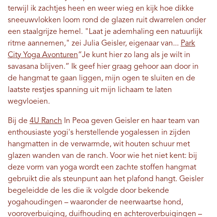
terwijl ik zachtjes heen en weer wieg en kijk hoe dikke
sneeuwvlokken loom rond de glazen ruit dwarrelen onder
een staalgrijze hemel. "Laat je ademhaling een natuurlijk
ritme aannemen," zei Julia Geisler, eigenaar van...
Park
City Yoga Avonturen
“Je kunt hier zo lang als je wilt in
savasana blijven.” Ik geef hier graag gehoor aan door in
de hangmat te gaan liggen, mijn ogen te sluiten en de
laatste restjes spanning uit mijn lichaam te laten
wegvloeien.
Bij de
4U Ranch
In Peoa geven Geisler en haar team van
enthousiaste yogi's herstellende yogalessen in zijden
hangmatten in de verwarmde, wit houten schuur met
glazen wanden van de ranch. Voor wie het niet kent: bij
deze vorm van yoga wordt een zachte stoffen hangmat
gebruikt die als steunpunt aan het plafond hangt. Geisler
begeleidde de les die ik volgde door bekende
yogahoudingen – waaronder de neerwaartse hond,
vooroverbuiging, duifhouding en achteroverbuigingen –