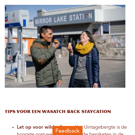
Tips voor een Wasatch Back Staycation
Let op voor wilde dieren:
Het Uintagebergte is de
hoogste oost-west georiënteerde bergketen in de