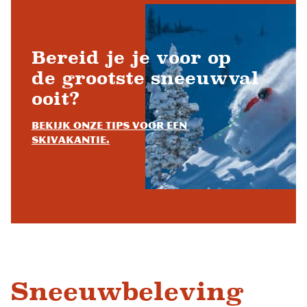
Bereid je je voor op
de grootste sneeuwval
ooit?
Bekijk onze tips voor een
skivakantie.
Sneeuwbeleving