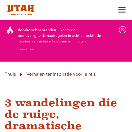
Hoo
Skip to content
Voorkom bosbranden
Neem de
brandveiligheidsmaatregelen in acht en bekijk de
locaties van actieve bosbranden in Utah.
Leer meer
Thuis
Verhalen ter inspiratie voor je reis
3 wandelingen die
de ruige,
dramatische