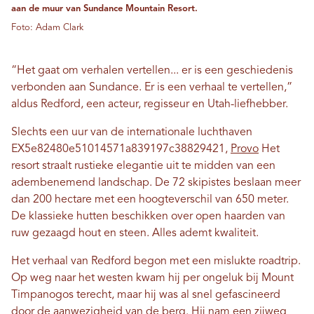
aan de muur van Sundance Mountain Resort.
Foto: Adam Clark
“Het gaat om verhalen vertellen... er is een geschiedenis
verbonden aan Sundance. Er is een verhaal te vertellen,”
aldus Redford, een acteur, regisseur en Utah-liefhebber.
Slechts een uur van de internationale luchthaven
EX5e82480e51014571a839197c38829421,
Provo
Het
resort straalt rustieke elegantie uit te midden van een
adembenemend landschap. De 72 skipistes beslaan meer
dan 200 hectare met een hoogteverschil van 650 meter.
De klassieke hutten beschikken over open haarden van
ruw gezaagd hout en steen. Alles ademt kwaliteit.
Het verhaal van Redford begon met een mislukte roadtrip.
Op weg naar het westen kwam hij per ongeluk bij Mount
Timpanogos terecht, maar hij was al snel gefascineerd
door de aanwezigheid van de berg. Hij nam een ​​zijweg