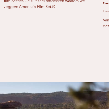
filmlocaties. Je zult snel ontdekken waarom we
Ges
zeggen: America's Film Set.®
Lees
Van
gez