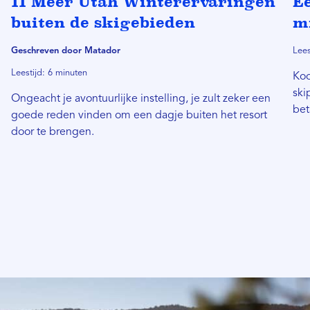
11 Meer Utah Winterervaringen
Ee
buiten de skigebieden
m
Geschreven door Matador
Lees
Leestijd: 6 minuten
Koo
ski
Ongeacht je avontuurlijke instelling, je zult zeker een
bet
goede reden vinden om een ​​dagje buiten het resort
door te brengen.