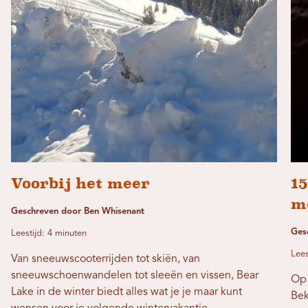
Voorbij het meer
15
m
Geschreven door Ben Whisenant
Ges
Leestijd: 4 minuten
Lees
Van sneeuwscooterrijden tot skiën, van
sneeuwschoenwandelen tot sleeën en vissen, Bear
Op 
Lake in de winter biedt alles wat je je maar kunt
Bek