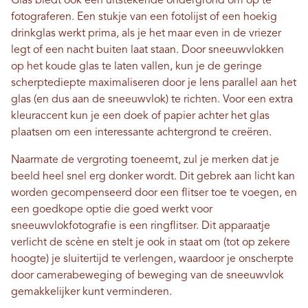
Glas biedt ook een uitstekende ondergrond om op te
fotograferen. Een stukje van een fotolijst of een hoekig
drinkglas werkt prima, als je het maar even in de vriezer
legt of een nacht buiten laat staan. Door sneeuwvlokken
op het koude glas te laten vallen, kun je de geringe
scherptediepte maximaliseren door je lens parallel aan het
glas (en dus aan de sneeuwvlok) te richten. Voor een extra
kleuraccent kun je een doek of papier achter het glas
plaatsen om een ​​interessante achtergrond te creëren.
Naarmate de vergroting toeneemt, zul je merken dat je
beeld heel snel erg donker wordt. Dit gebrek aan licht kan
worden gecompenseerd door een flitser toe te voegen, en
een goedkope optie die goed werkt voor
sneeuwvlokfotografie is een ringflitser. Dit apparaatje
verlicht de scène en stelt je ook in staat om (tot op zekere
hoogte) je sluitertijd te verlengen, waardoor je onscherpte
door camerabeweging of beweging van de sneeuwvlok
gemakkelijker kunt verminderen.