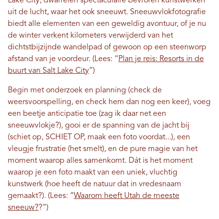
Lake City, dwarrelen spectaculaire bevroren kunstwerken
uit de lucht, waar het ook sneeuwt. Sneeuwvlokfotografie
biedt alle elementen van een geweldig avontuur, of je nu
de winter verkent kilometers verwijderd van het
dichtstbijzijnde wandelpad of gewoon op een steenworp
afstand van je voordeur. (Lees: “
Plan je reis: Resorts in de
buurt van Salt Lake City
”)
Begin met onderzoek en planning (check de
weersvoorspelling, en check hem dan nog een keer), voeg
een beetje anticipatie toe (zag ik daar net een
sneeuwvlokje?), gooi er de spanning van de jacht bij
(schiet op, SCHIET OP, maak een foto voordat...), een
vleugje frustratie (het smelt), en de pure magie van het
moment waarop alles samenkomt. Dát is het moment
waarop je een foto maakt van een uniek, vluchtig
kunstwerk (hoe heeft de natuur dat in vredesnaam
gemaakt?). (Lees: “
Waarom heeft Utah de meeste
sneeuw?
?”)