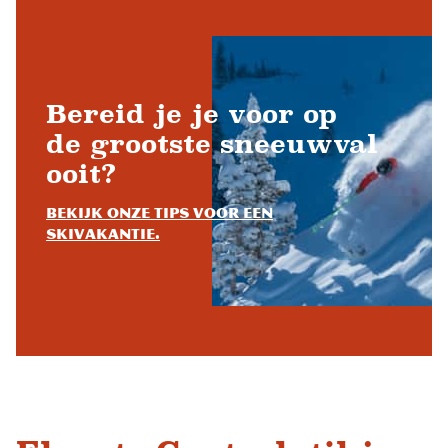
Bereid je je voor op
de grootste sneeuwval
ooit?
Bekijk onze tips voor een
skivakantie.