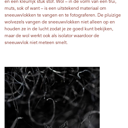
en een kleurrijk stuk stof. Wol – in de vorm van een trui,
muts, sok of want – is een uitstekend materiaal om
sneeuwvlokken te vangen en te fotograferen. De pluizige
wolvezels vangen de sneeuwvlokken niet alleen op en
houden ze in de lucht zodat je ze goed kunt bekijken,
maar de wol werkt ook als isolator waardoor de
sneeuwvlok niet meteen smelt.