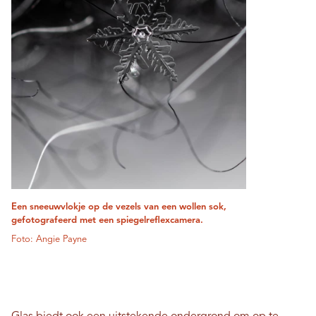
Een sneeuwvlokje op de vezels van een wollen sok,
gefotografeerd met een spiegelreflexcamera.
Foto: Angie Payne