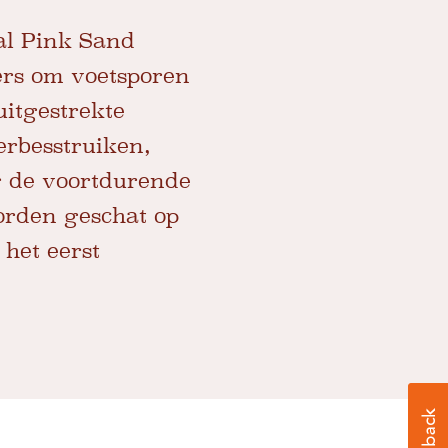
ral Pink Sand
ers om voetsporen
uitgestrekte
erbesstruiken,
r de voortdurende
orden geschat op
 het eerst