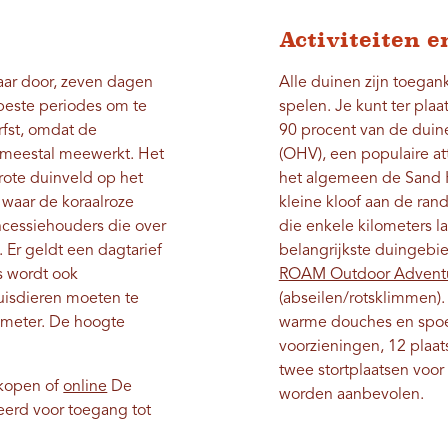
Activiteiten 
jaar door, zeven dagen
Alle duinen zijn toegan
beste periodes om te
spelen. Je kunt ter pl
rfst, omdat de
90 procent van de duin
r meestal meewerkt. Het
(OHV), een populaire att
grote duinveld op het
het algemeen de Sand H
 waar de koraalroze
kleine kloof aan de ran
ncessiehouders die over
die enkele kilometers l
 Er geldt een dagtarief
belangrijkste duingebie
as wordt ook
ROAM Outdoor Adventu
uisdieren moeten te
(abseilen/rotsklimmen)
,8 meter. De hoogte
warme douches en spoelt
voorzieningen, 12 plaats
twee stortplaatsen voo
t kopen of
online
De
worden aanbevolen.
erd voor toegang tot