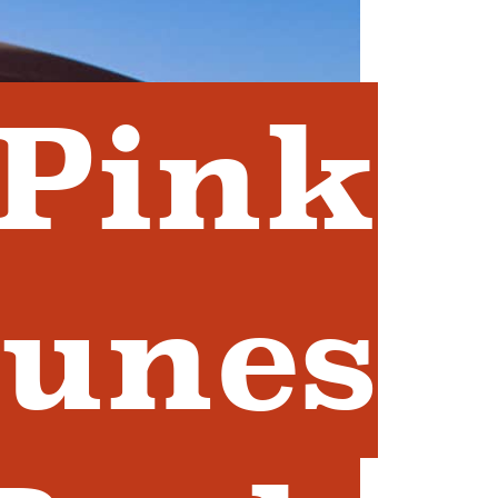
 Pink
unes