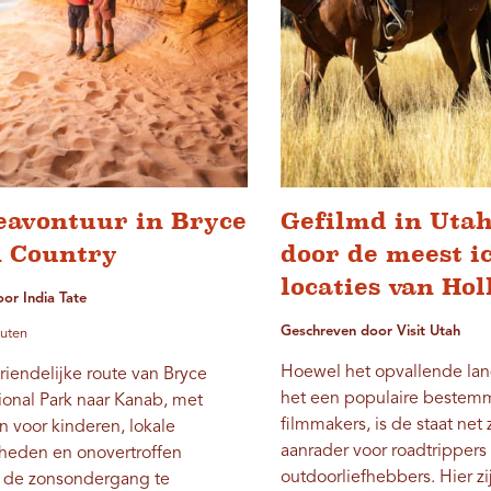
eavontuur in Bryce
Gefilmd in Utah
 Country
door de meest i
locaties van Ho
or India Tate
Geschreven door Visit Utah
nuten
Hoewel het opvallende la
riendelijke route van Bryce
het een populaire bestem
onal Park naar Kanab, met
filmmakers, is de staat ne
 voor kinderen, lokale
aanrader voor roadtrippers
heden en onovertroffen
outdoorliefhebbers. Hier zi
 de zonsondergang te