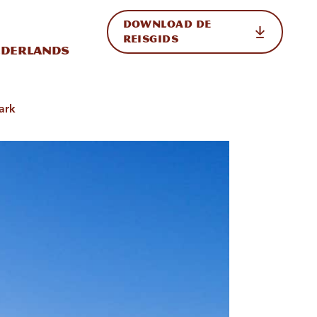
DOWNLOAD DE
p de site
ternationale weergave in-/uitschakelen
REISGIDS
derlands
ark