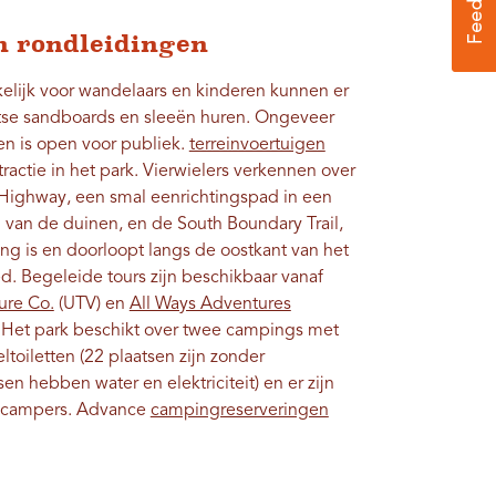
en rondleidingen
kelijk voor wandelaars en kinderen kunnen er
aatse sandboards en sleeën huren. Ongeveer
en is open voor publiek.
terreinvoertuigen
ractie in het park. Vierwielers verkennen over
ighway, een smal eenrichtingspad in een
d van de duinen, en de South Boundary Trail,
ang is en doorloopt langs de oostkant van het
d. Begeleide tours zijn beschikbaar vanaf
re Co.
(UTV) en
All Ways Adventures
. Het park beschikt over twee campings met
oiletten (22 plaatsen zijn zonder
en hebben water en elektriciteit) en er zijn
r campers. Advance
campingreserveringen