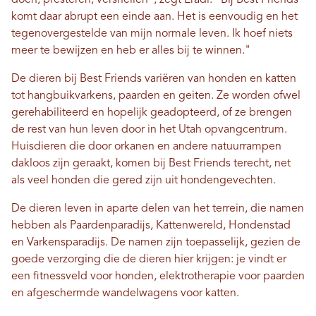
doen, presteren, versnellen", zegt Eradi. "Bij Best Friends
komt daar abrupt een einde aan. Het is eenvoudig en het
tegenovergestelde van mijn normale leven. Ik hoef niets
meer te bewijzen en heb er alles bij te winnen."
De dieren bij Best Friends variëren van honden en katten
tot hangbuikvarkens, paarden en geiten. Ze worden ofwel
gerehabiliteerd en hopelijk geadopteerd, of ze brengen
de rest van hun leven door in het Utah opvangcentrum.
Huisdieren die door orkanen en andere natuurrampen
dakloos zijn geraakt, komen bij Best Friends terecht, net
als veel honden die gered zijn uit hondengevechten.
De dieren leven in aparte delen van het terrein, die namen
hebben als Paardenparadijs, Kattenwereld, Hondenstad
en Varkensparadijs. De namen zijn toepasselijk, gezien de
goede verzorging die de dieren hier krijgen: je vindt er
een fitnessveld voor honden, elektrotherapie voor paarden
en afgeschermde wandelwagens voor katten.