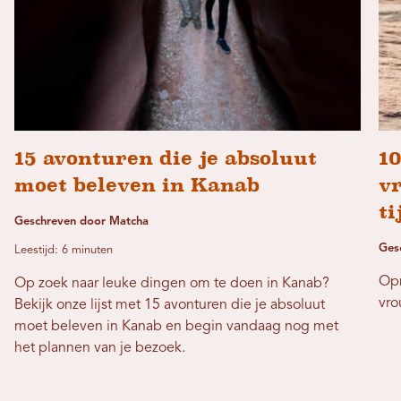
15 avonturen die je absoluut
1
moet beleven in Kanab
v
ti
Geschreven door Matcha
Ges
Leestijd: 6 minuten
Opm
Op zoek naar leuke dingen om te doen in Kanab?
vro
Bekijk onze lijst met 15 avonturen die je absoluut
moet beleven in Kanab en begin vandaag nog met
het plannen van je bezoek.