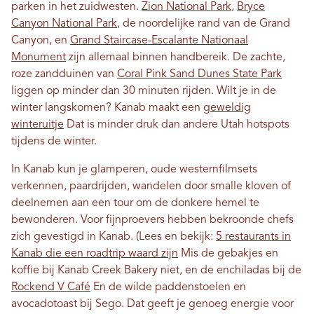
parken in het zuidwesten.
Zion National Park
,
Bryce
Canyon National Park
, de noordelijke rand van de Grand
Canyon, en
Grand Staircase-Escalante Nationaal
Monument
zijn allemaal binnen handbereik. De zachte,
roze zandduinen van
Coral Pink Sand Dunes State Park
liggen op minder dan 30 minuten rijden. Wilt je in de
winter langskomen? Kanab maakt een
geweldig
winteruitje
Dat is minder druk dan andere Utah hotspots
tijdens de winter.
In Kanab kun je glamperen, oude westernfilmsets
verkennen, paardrijden, wandelen door smalle kloven of
deelnemen aan een tour om de donkere hemel te
bewonderen. Voor fijnproevers hebben bekroonde chefs
zich gevestigd in Kanab. (Lees en bekijk:
5 restaurants in
Kanab die een roadtrip waard zijn
Mis de gebakjes en
koffie bij Kanab Creek Bakery niet, en de enchiladas bij de
Rockend V Café
En de wilde paddenstoelen en
avocadotoast bij Sego. Dat geeft je genoeg energie voor