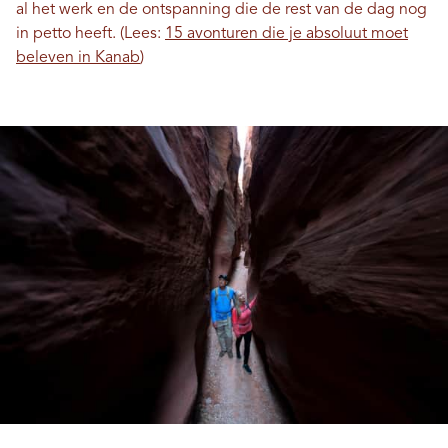
al het werk en de ontspanning die de rest van de dag nog
in petto heeft. (Lees:
15 avonturen die je absoluut moet
beleven in Kanab
)