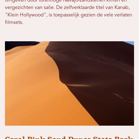
omgeven door torenhoge Navajo-zandstenen kliffen en
vergezichten van salie. De zelfverklaarde titel van Kanab,
"Klein Hollywood", is toepasselijk gezien de vele verlaten
filmsets.