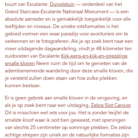
buurt van Escalante.
Duivelstuin
— onderdeel van het
Grand Staircase-Escalante Nationaal Monument — is een
absolute aanrader en is gemakkelijk toegankelijk voor alle
leeftijden en niveaus. De unieke rotsformaties in het
gebied vormen een waar paradijs voor avonturiers om te
verkennen en te fotograferen. Als je op zoek bent naar een
meer uitdagende dagwandeling, vindt je 48 kilometer ten
zuidoosten van Escalante
Kijk-eens-en-kijk-en-griezelige
smalle kloven
Neem ruim de tijd om te genieten van de
adembenemende wandeling door deze smalle kloven, die
je versteld zullen doen staan ​​van hoe zulke plekken
kunnen bestaan.
Er is geen gebrek aan smalle kloven in de omgeving, en
als je op zoek bent naar een uitdaging,
Zebra Slot Canyon
Dit is misschien wel iets voor jou. Het is zonder twijfel de
smalste kloof waar ik ooit ben geweest, met openingen
van slechts 25 centimeter op sommige plekken. De zebra-
achtige strepen zijn uniek en de natuurlijke formaties zijn