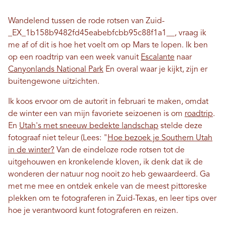
Wandelend tussen de rode rotsen van Zuid-
_EX_1b158b9482fd45eabebfcbb95c88f1a1__, vraag ik
me af of dit is hoe het voelt om op Mars te lopen. Ik ben
op een roadtrip van een week vanuit
Escalante
naar
Canyonlands National Park
En overal waar je kijkt, zijn er
buitengewone uitzichten.
Ik koos ervoor om de autorit in februari te maken, omdat
de winter een van mijn favoriete seizoenen is om
roadtrip
.
En
Utah's met sneeuw bedekte landschap
stelde deze
fotograaf niet teleur (Lees: "
Hoe bezoek je Southern Utah
in de winter?
Van de eindeloze rode rotsen tot de
uitgehouwen en kronkelende kloven, ik denk dat ik de
wonderen der natuur nog nooit zo heb gewaardeerd. Ga
met me mee en ontdek enkele van de meest pittoreske
plekken om te fotograferen in Zuid-Texas, en leer tips over
hoe je verantwoord kunt fotograferen en reizen.