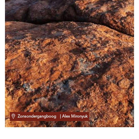
Zonsondergangboog
| Alex Mironyuk