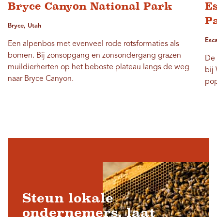
Bryce Canyon National Park
Es
P
Bryce, Utah
Esca
Een alpenbos met evenveel rode rotsformaties als
bomen. Bij zonsopgang en zonsondergang grazen
De 
muildierherten op het beboste plateau langs de weg
bij
naar Bryce Canyon.
pop
Steun lokale
ondernemers, laat