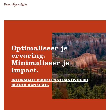
Foto: Ryan Salm
Optimaliseer je
ervaring.
Minimaliseer je
impact.
Informatie voor een verantwoord
bezoek aan Utah.