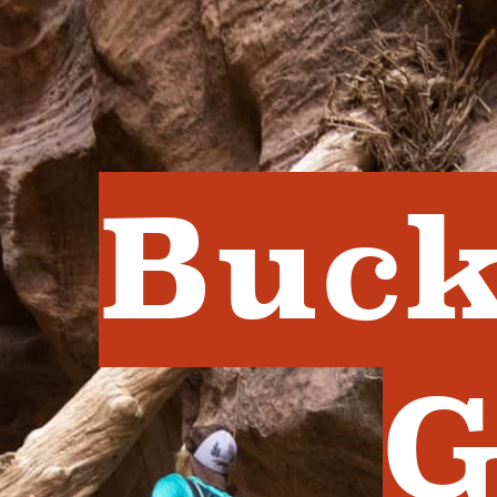
Buck
G