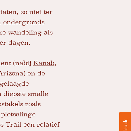
aten, zo niet ter
en ondergronds
jke wandeling als
ier dagen.
ent (nabij
Kanab,
Arizona) en de
 gelaagde
 diepste smalle
stakels zoals
plotselinge
 Trail een relatief