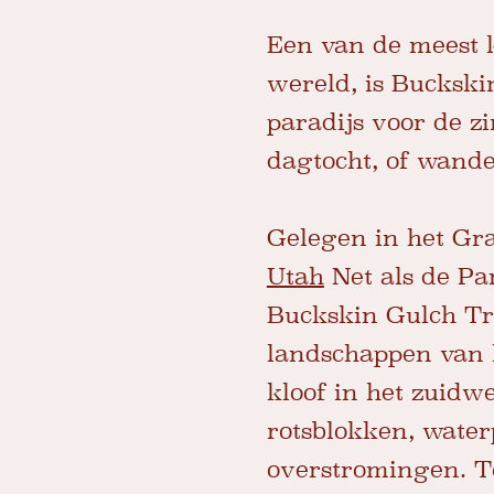
Een van de meest k
wereld, is Buckski
paradijs voor de z
dagtocht, of wandel
Gelegen in het Gr
Utah
Net als de Pa
Buckskin Gulch Tra
landschappen van h
kloof in het zuidw
rotsblokken, water
overstromingen. To