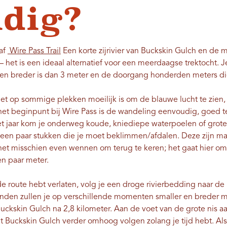
dig?
af
Wire Pass Trail
Een korte zijrivier van Buckskin Gulch en de m
 – het is een ideaal alternatief voor een meerdaagse trektocht. J
lden breder is dan 3 meter en de doorgang honderden meters di
et op sommige plekken moeilijk is om de blauwe lucht te zien,
f het beginpunt bij Wire Pass is de wandeling eenvoudig, goed
het jaar kom je onderweg koude, kniediepe waterpoelen of grot
een paar stukken die je moet beklimmen/afdalen. Deze zijn mak
et misschien even wennen om terug te keren; het gaat hier o
en paar meter.
e route hebt verlaten, volg je een droge rivierbedding naar de
den zullen je op verschillende momenten smaller en breder mak
ckskin Gulch na 2,8 kilometer. Aan de voet van de grote nis a
t Buckskin Gulch verder omhoog volgen zolang je tijd hebt. Als 