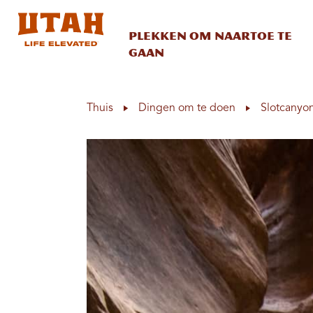
Plekken om naartoe te
gaan
Skip to content
Thuis
Dingen om te doen
Slotcanyo