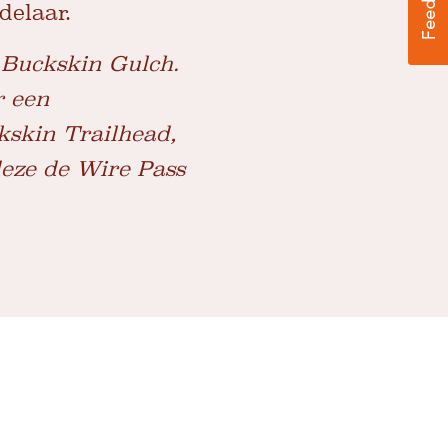
delaar.
t Buckskin Gulch.
r een
skin Trailhead,
deze de Wire Pass