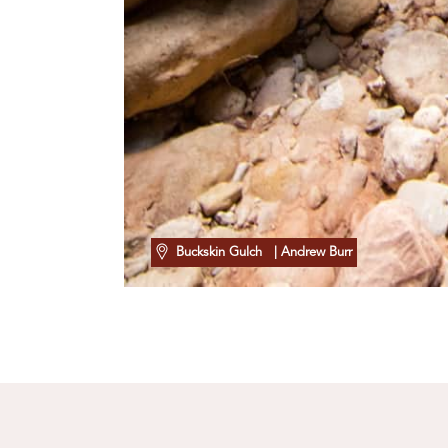
Buckskin Gulch
| Andrew Burr