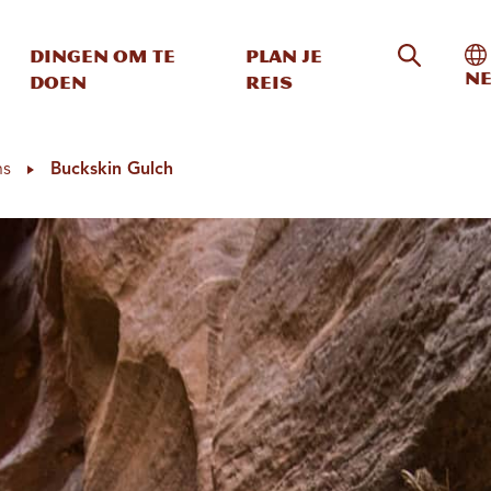
Zoeken o
In
Dingen om te
Plan je
Ne
doen
reis
ns
Buckskin Gulch