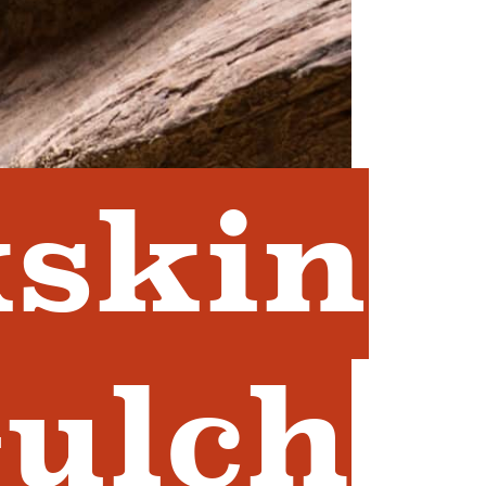
skin
ulch