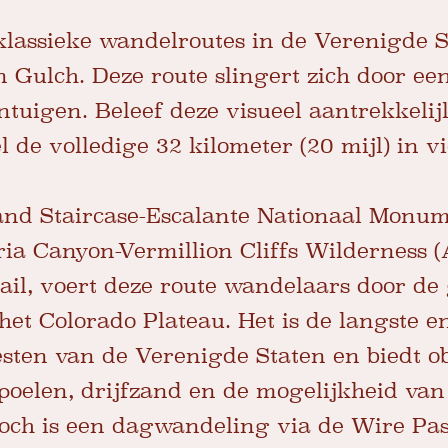
lassieke wandelroutes in de Verenigde St
n Gulch. Deze route slingert zich door e
intuigen. Beleef deze visueel aantrekkeli
 de volledige 32 kilometer (20 mijl) in v
and Staircase-Escalante Nationaal Monum
ria Canyon-Vermillion Cliffs Wilderness (
il, voert deze route wandelaars door de
et Colorado Plateau. Het is de langste en
esten van de Verenigde Staten en biedt ob
poelen, drijfzand en de mogelijkheid van 
ch is een dagwandeling via de Wire Pass