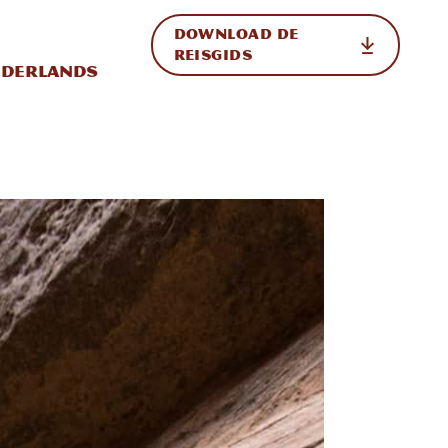
DOWNLOAD DE
p de site
ternationale weergave in-/uitschakelen
REISGIDS
derlands