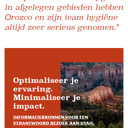
in afgelegen gebieden hebben
Orozco en zijn team hygiëne
altijd zeer serieus genomen."
Optimaliseer je
ervaring.
Minimaliseer je
impact.
Informatiebronnen voor een
verantwoord bezoek aan Utah.