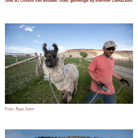
Gids BJ Orozco van Boulder, Utah, gevestigd bij outfitter Llama2boo
Foto: Ryan Salm