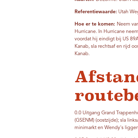
Referentiewaarde:
Utah Wege
Hoe er te komen:
Neem vana
Hurricane. In Hurricane neem
voordat hij eindigt bij US 8
Kanab, sla rechtsaf en rijd o
Kanab.
Afstan
routeb
0.0 Uitgang Grand Trappenhu
(GSENM) (oostzijde); sla link
minimarkt en Wendy's liggen