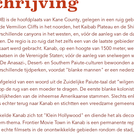
chrijving
8) is de hoofdplaats van Kane County, gelegen in een ruig gebi
 Vermilion Cliffs in het noorden, het Kaibab Plateau en de Shi
schillende canyons in het westen, en, vóór de aanleg van de 
en. De regio is zo ruig dat het zelfs een van de laatste gebied
 kaart werd gebracht. Kanab, op een hoogte van 1500 meter, w
aatsen in de Verenigde Staten; vóór de aanleg van snelwegen w
De Anasazi-, Desert- en Southern Paiute-culturen bewoonden al
chillende tijdperken, voordat "blanke mannen" er een nederze
afgeleid van een woord uit de Zuidelijke Paiute-taal dat “wi
op de rug van een moeder te dragen. De eerste blanke kolonist
elijkheden van de inheemse Amerikaanse stammen. Slechts enkel
 echter terug naar Kanab en stichtten een vreedzame gemeen
kelde Kanab zich tot "Klein Hollywood" en diende het als deco
ern-thema. Frontier Movie Town in Kanab is een permanente repl
al echte filmsets in de onontwikkelde gebieden rondom de stad