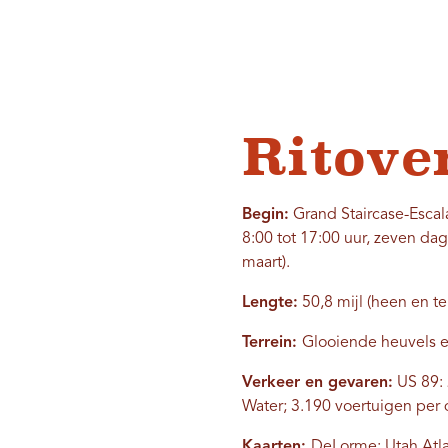
Ritove
Begin:
Grand Staircase-Esca
8:00 tot 17:00 uur, zeven dag
maart).
Lengte:
50,8 mijl (heen en te
Terrein:
Glooiende heuvels en
Verkeer en gevaren:
US 89: 
Water; 3.190 voertuigen per 
Kaarten:
DeLorme: Utah Atla