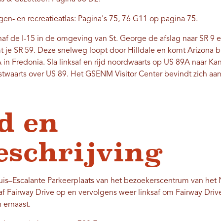
n- en recreatieatlas: Pagina's 75, 76 G11 op pagina 75.
f de I-15 in de omgeving van St. George de afslag naar SR 9 en
t je SR 59. Deze snelweg loopt door Hilldale en komt Arizona b
9A in Fredonia. Sla linksaf en rijd noordwaarts op US 89A naar
ostwaarts over US 89. Het GSENM Visitor Center bevindt zich aan
d en
eschrijving
is–Escalante Parkeerplaats van het bezoekerscentrum van het
saf Fairway Drive op en vervolgens weer linksaf om Fairway Drive
 ernaast.