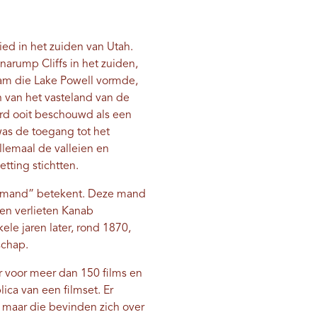
ed in het zuiden van Utah.
narump Cliffs in het zuiden,
dam die Lake Powell vormde,
en van het vasteland van de
erd ooit beschouwd als een
as de toegang tot het
lemaal de valleien en
tting stichtten.
lgenmand” betekent. Deze mand
en verlieten Kanab
e jaren later, rond 1870,
schap.
r voor meer dan 150 films en
ica van een filmset. Er
, maar die bevinden zich over