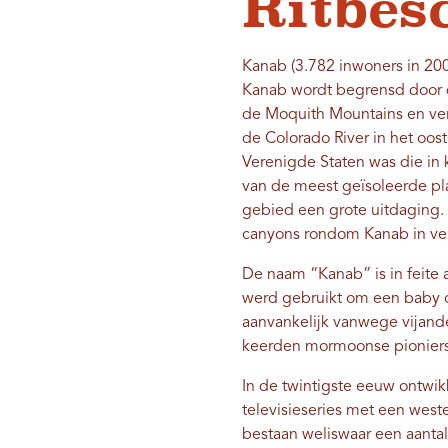
Ritbes
Kanab (3.782 inwoners in 200
Kanab wordt begrensd door de
de Moquith Mountains en ver
de Colorado River in het oost
Verenigde Staten was die in
van de meest geïsoleerde pl
gebied een grote uitdaging. 
canyons rondom Kanab in vers
De naam “Kanab” is in feite 
werd gebruikt om een ​​baby 
aanvankelijk vanwege vijand
keerden mormoonse pioniers
In de twintigste eeuw ontwik
televisieseries met een west
bestaan ​​weliswaar een aant