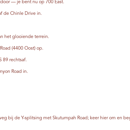
htdoor — je bent nu op 700 East.
af de Chinle Drive in.
n het glooiende terrein.
 Road (4400 Oost) op.
S 89 rechtsaf.
anyon Road in.
eg bij de Y-splitsing met Skutumpah Road; keer hier om en beg