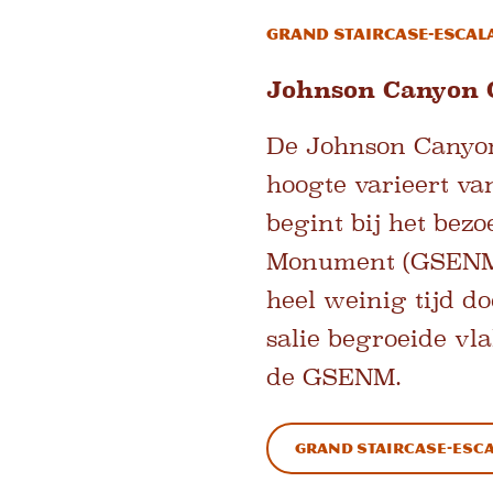
Grand Staircase-Escal
Johnson Canyon 
De Johnson Canyon 
hoogte varieert va
begint bij het bez
Monument (GSENM) 
heel weinig tijd d
salie begroeide vl
de GSENM.
Grand Staircase-Esc