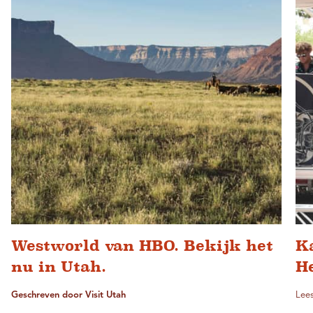
Westworld van HBO. Bekijk het
K
nu in Utah.
He
Geschreven door Visit Utah
Lees