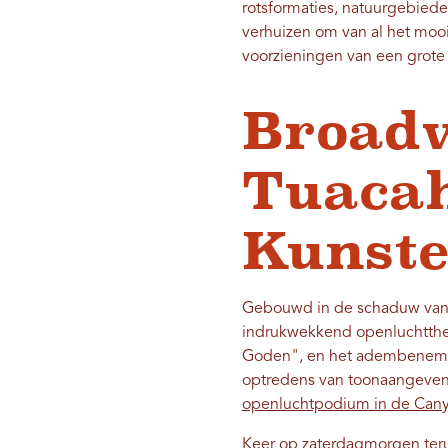
rotsformaties, natuurgebiede
verhuizen om van al het moo
voorzieningen van een grote 
Broadw
Tuacah
Kunst
Gebouwd in de schaduw van 
indrukwekkend openluchtthe
Goden", en het adembenemend
optredens van toonaangevend
openluchtpodium in de Canyo
Keer op zaterdagmorgen ter