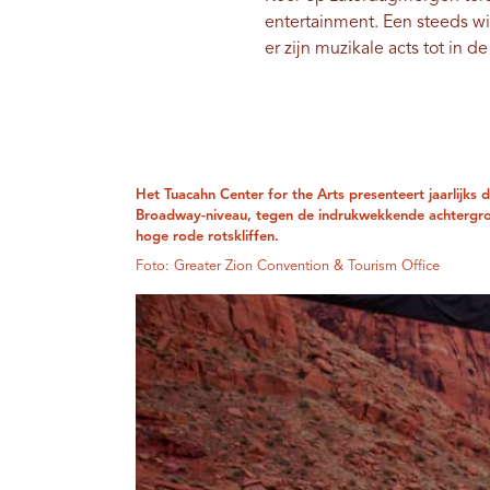
entertainment. Een steeds w
er zijn muzikale acts tot in 
Het Tuacahn Center for the Arts presenteert jaarlijks d
Broadway-niveau, tegen de indrukwekkende achtergr
hoge rode rotskliffen.
Foto: Greater Zion Convention & Tourism Office