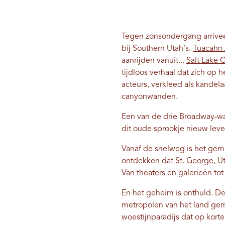
Tegen zonsondergang arrivee
bij Southern Utah's.
Tuacahn 
aanrijden vanuit...
Salt Lake C
tijdloos verhaal dat zich op
acteurs, verkleed als kande
canyonwanden.
Een van de drie Broadway-waa
dit oude sprookje nieuw leven
Vanaf de snelweg is het gem
ontdekken dat
St. George, U
Van theaters en galerieën to
En het geheim is onthuld. De
metropolen van het land gema
woestijnparadijs dat op korte 