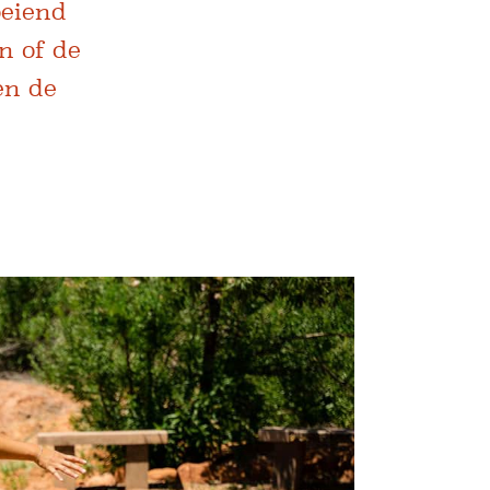
oeiend
n of de
en de