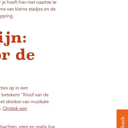
e hoeft hier niet naartoe te
me van kleine stadjes en de
apping.
ijn:
r de
ies op in een
betekent "Kloof van de
et oktober van muzikale
s:
Ontdek een
bachten, eten en gratis live