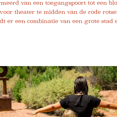
ormeerd van een toegangspoort tot een bl
voor theater te midden van de rode rotse
dt er een combinatie van een grote stad 