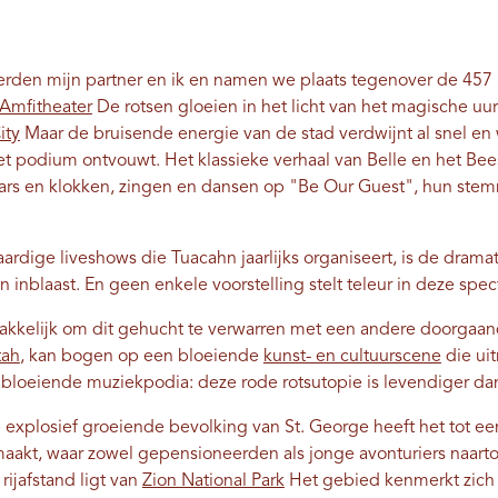
rden mijn partner en ik en namen we plaats tegenover de 457 m
Amfitheater
De rotsen gloeien in het licht van het magische uu
ity
Maar de bruisende energie van de stad verdwijnt al snel en
 het podium ontvouwt. Het klassieke verhaal van Belle en het Be
laars en klokken, zingen en dansen op "Be Our Guest", hun s
rdige liveshows die Tuacahn jaarlijks organiseert, is de dram
 inblaast. En geen enkele voorstelling stelt teleur in deze spec
akkelijk om dit gehucht te verwarren met een andere doorgaan
tah
, kan bogen op een bloeiende
kunst- en cultuurscene
die uit
t bloeiende muziekpodia: deze rode rotsutopie is levendiger dan
 explosief groeiende bevolking van St. George heeft het tot e
akt, waar zowel gepensioneerden als jonge avonturiers naartoe
rijafstand ligt van
Zion National Park
Het gebied kenmerkt zich 