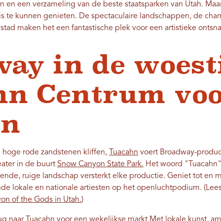
n en een verzameling van de beste staatsparken van Utah. Maar j
is te kunnen genieten. De spectaculaire landschappen, de char
stad maken het een fantastische plek voor een artistieke ontsn
ay in de woest
n Centrum voo
en
hoge rode zandstenen kliffen,
Tuacahn
voert Broadway-product
ater in de buurt
Snow Canyon State Park.
Het woord "Tuacahn" 
e, ruige landschap versterkt elke productie. Geniet tot en m
e lokale en nationale artiesten op het openluchtpodium. (Lee
n of the Gods in Utah.
)
ug naar Tuacahn voor een
wekelijkse markt
Met lokale kunst, am