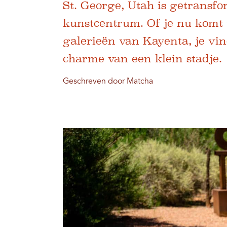
St. George, Utah is getransf
kunstcentrum. Of je nu komt 
galerieën van Kayenta, je vin
charme van een klein stadje.
Geschreven door Matcha