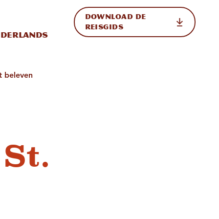
DOWNLOAD DE
p de site
ternationale weergave in-/uitschakelen
REISGIDS
derlands
t beleven
St.