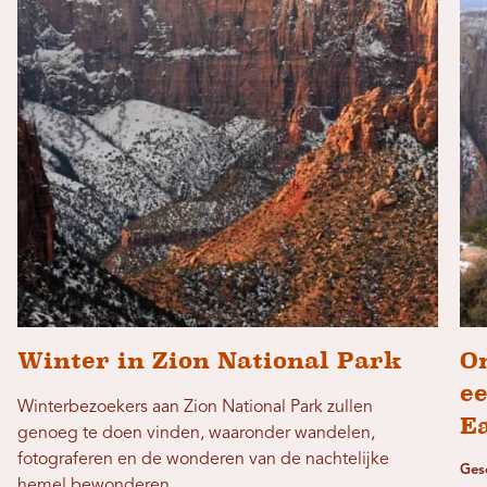
Winter in Zion National Park
O
e
Winterbezoekers aan Zion National Park zullen
Ea
genoeg te doen vinden, waaronder wandelen,
fotograferen en de wonderen van de nachtelijke
Ges
hemel bewonderen.