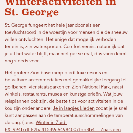
Winteractiviteiten in
St. George
St. George fungeert het hele jaar door als een
toevluchtsoord in de woestijn voor mensen die de sneeuw
willen ontvluchten. Het enige dat mogelijk verboden
terrein is, zijn watersporten. Comfort vereist natuurlijk dat
je uit het water blijft, maar niet per se eraf, dus varen komt
nog steeds voor.
Het grotere Zion basiskamp biedt luxe resorts en
betaalbare accommodaties met gemakkelijke toegang tot
golfbanen, vier staatsparken en Zion National Park, naast
winkels, restaurants, musea en kunstgalerieën. Wat jouw
reisplannen ook zijn, de beste tips voor activiteiten in de
kou zijn onder andere:
Je in laagjes kleden
zodat je je snel
kunt aanpassen aan de temperatuurschommelingen van
de dag. (Lees:
Winter in Zuid-
EX_994f7dff82ba41539e64984007fbb8b4__ Zoals een