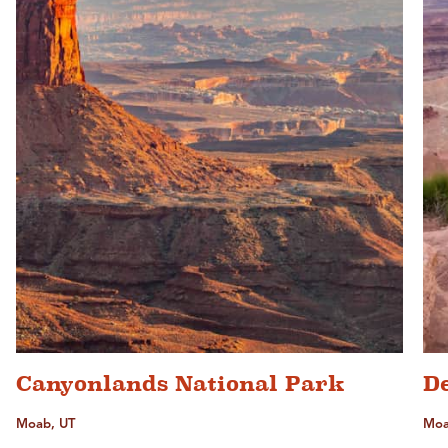
Canyonlands National Park
D
Moab, UT
Moa