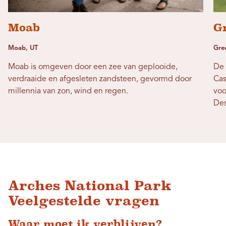
Moab
G
Moab, UT
Gree
Moab is omgeven door een zee van geplooide,
De 
verdraaide en afgesleten zandsteen, gevormd door
Cas
millennia van zon, wind en regen.
voo
Des
Arches National Park
Veelgestelde vragen
Waar moet ik verblijven?