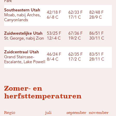
Park
Southeastern Utah
42/18 F
62/33 F
82/48 F
Moab, nabij Arches,
6/-8 C
17/1 C
28/9 C
Canyonlands
Zuidwestelijke Utah
53/25 F
67/36 F
86/51 F
St. George, nabij Zion
12/-4 C
19/2 C
30/11 C
Zuidcentraal Utah
46/24 F
62/35 F
83/51 F
Grand Staircase-
8/-4 C
17/2 C
28/11 C
Escalante, Lake Powell
Zomer- en
herfsttemperaturen
Regio
juli
september
november