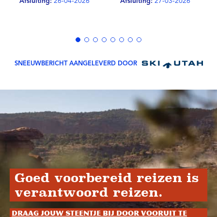
Afsluiting:
26-04-2026
Afsluiting:
27-03-2026
SNEEUWBERICHT AANGELEVERD DOOR
Goed voorbereid reizen is
verantwoord reizen.
Draag jouw steentje bij door vooruit te