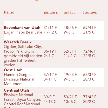
Regio
januari.
maart.
Kunnen
Bovenkant van Utah
31/11 F
48/26 F
69/41 F
Logan, nabij Bear Lake
-1/-12 C
9/-3 C
21/5 C
Wasatch Bereik
Ogden, Salt Lake City,
Provo. Park City is
36/19 F
52/31 F
72/46 F
gemiddeld vijf tot tien
2/-7 C
11/-1 C
22/8 C
graden Fahrenheit
koeler.
Oost Utah
Flaming Gorge,
37/12 F
49/23 F
68/37 F
Dinosaur National
3/-11 C
9/-5 C
20/3 C
Monument
Centraal Utah
Fishlake National
39/9 F
50/21 F
77/42 F
Forest, Bryce Canyon,
4/-13 C
10/-6 C
20/2 C
Capitol Reef National