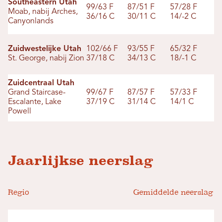
Southeastern Utah
99/63 F
87/51 F
57/28 F
Moab, nabij Arches,
36/16 C
30/11 C
14/-2 C
Canyonlands
Zuidwestelijke Utah
102/66 F
93/55 F
65/32 F
St. George, nabij Zion
37/18 C
34/13 C
18/-1 C
Zuidcentraal Utah
Grand Staircase-
99/67 F
87/57 F
57/33 F
Escalante, Lake
37/19 C
31/14 C
14/1 C
Powell
Jaarlijkse neerslag
Regio
Gemiddelde neerslag