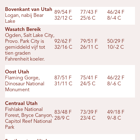
Bovenkant van Utah
89/54 F
77/43 F
46/24 F
Logan, nabij Bear
32/12 C
25/6 C
8/-4 C
Lake
Wasatch Bereik
Ogden, Salt Lake City,
Provo. Park City is
92/62 F
79/51 F
50/29 F
gemiddeld vijf tot
32/16 C
26/11 C
10/-2 C
tien graden
Fahrenheit koeler.
Oost Utah
Flaming Gorge,
87/51 F
75/41 F
46/22 F
Dinosaur National
31/11 C
24/5 C
8/-6 C
Monument
Centraal Utah
Fishlake National
83/48 F
73/39 F
49/18 F
Forest, Bryce Canyon,
28/9 C
23/4 C
9/-8 C
Capitol Reef National
Park