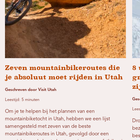
Zeven mountainbikeroutes die
8 
je absoluut moet rijden in Utah
gr
zi
Geschreven door Visit Utah
Ges
Leestijd: 5 minuten
Lees
Om je te helpen bij het plannen van een
mountainbiketocht in Utah, hebben we een lijst
Dro
samengesteld met zeven van de beste
bez
mountainbikeroutes in Utah, gevolgd door een
bes