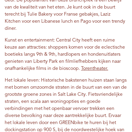
deur. De populariteit van deze brunchplek is een bewijs
van de kwaliteit van het eten. Je kunt ook in de buurt
terecht bij Tulie Bakery voor Franse gebakjes, Laziz
Kitchen voor een Libanese lunch en Pago voor een trendy
diner.
Kunst en entertainment: Central City heeft een ruime
keuze aan attracties: shoppers komen voor de eclectische
boetieks langs 9th & 9th, hardlopers en hondenuitlaters
genieten van Liberty Park en filmliefhebbers kijken naar
onafhankelijke films in de bioscoop.
Torentheater.
Het lokale leven: Historische bakstenen huizen staan ​​langs
met bomen omzoomde straten in de buurt van een van de
grootste groene zones in Salt Lake City. Fietsvriendelijke
straten, een scala aan woningopties en goede
verbindingen met het openbaar vervoer trekken een
diverse bevolking naar deze aantrekkelijke buurt. Ervaar
het lokale leven door een GREENbike te huren bij het
dockingstation op 900 S, bij de noordwestelijke hoek van