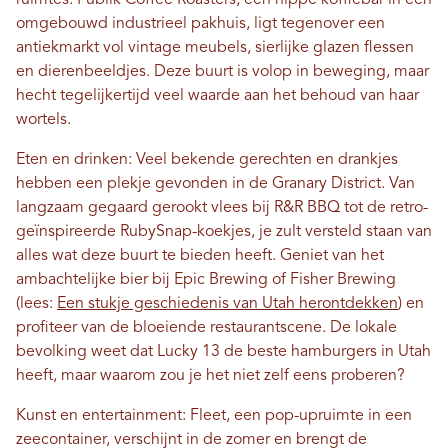
ruimtes. Publik Coffee Roasters, een hippe koffiebar in een
omgebouwd industrieel pakhuis, ligt tegenover een
antiekmarkt vol vintage meubels, sierlijke glazen flessen
en dierenbeeldjes. Deze buurt is volop in beweging, maar
hecht tegelijkertijd veel waarde aan het behoud van haar
wortels.
Eten en drinken: Veel bekende gerechten en drankjes
hebben een plekje gevonden in de Granary District. Van
langzaam gegaard gerookt vlees bij R&R BBQ tot de retro-
geïnspireerde RubySnap-koekjes, je zult versteld staan ​​van
alles wat deze buurt te bieden heeft. Geniet van het
ambachtelijke bier bij Epic Brewing of Fisher Brewing
(lees:
Een stukje geschiedenis van Utah herontdekken
) en
profiteer van de bloeiende restaurantscene. De lokale
bevolking weet dat Lucky 13 de beste hamburgers in Utah
heeft, maar waarom zou je het niet zelf eens proberen?
Kunst en entertainment: Fleet, een pop-upruimte in een
zeecontainer, verschijnt in de zomer en brengt de