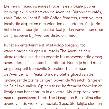
Eten en drinken: Avenues Proper is een lokale pub en
brunchplek in het hart van de Avenues. Bijzondere cafés,
zoals Cafe on 1st of Publik Coffee Roasters, zitten vol met
locals die afspreken met vrienden of studeren. Als je zin
hebt in een heerlijke maaltijd, laat je dan verwennen door
de fijnproever bij Avenues Bistro on Third.
Kunst en entertainment: Met volop toegang tot
wandelpaden en open ruimte is The Avenues een
uitstekende uitvalsbasis voor de buurtbewoner die graag
avonturiert of 's ochtends hardloopt. Neem je hond mee
en ga eropuit!
Bonneville Shoreline Trail
, of naar
de
Avenue Twin Peaks
Om de violette gloed van de
ondergaande zon te vangen boven de Wasatch Range en
de Salt Lake Valley. Op een frisse herfstnacht fonkelen de
lichtjes van het centrum in de verte. Als je op zoek bent
naar uitgaansleven, biedt The Garage on Beck bijna elke
avond van de week livemuziek. (Lees:
Stedelijke sfeer en