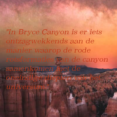
"In Bryce Canyon is er iets
ontzagwekkends aan de
manier waarop de rode
rotsformaties van de canyon
samenkomen met de
oneindige diepten van het
universum."