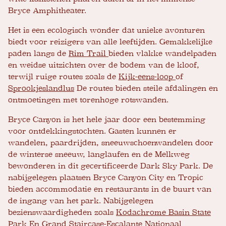
Bryce Amphitheater.
Het is een ecologisch wonder dat unieke avonturen
biedt voor reizigers van alle leeftijden. Gemakkelijke
paden langs de
Rim Trail
bieden vlakke wandelpaden
en weidse uitzichten over de bodem van de kloof,
terwijl ruige routes zoals de
Kijk-eens-loop
of
Sprookjeslandlus
De routes bieden steile afdalingen en
ontmoetingen met torenhoge rotswanden.
Bryce Canyon is het hele jaar door een bestemming
voor ontdekkingstochten. Gasten kunnen er
wandelen, paardrijden, sneeuwschoenwandelen door
de winterse sneeuw, langlaufen en de Melkweg
bewonderen in dit gecertificeerde Dark Sky Park. De
nabijgelegen plaatsen Bryce Canyon City en Tropic
bieden accommodatie en restaurants in de buurt van
de ingang van het park. Nabijgelegen
bezienswaardigheden zoals
Kodachrome Basin State
Park
En
Grand Staircase-Escalante Nationaal