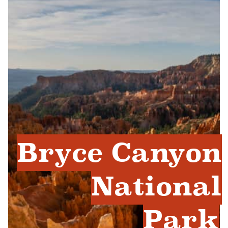
Bryce Canyon
National
Park