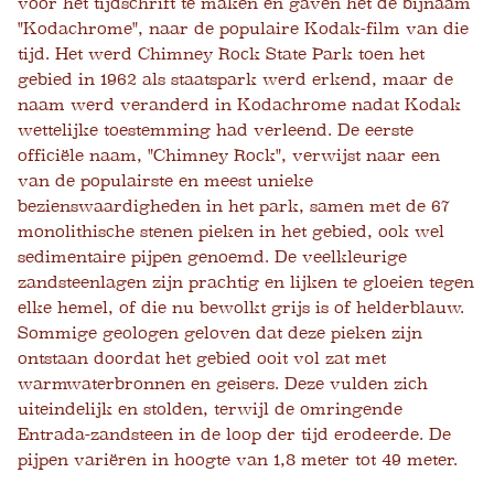
voor het tijdschrift te maken en gaven het de bijnaam
"Kodachrome", naar de populaire Kodak-film van die
tijd. Het werd Chimney Rock State Park toen het
gebied in 1962 als staatspark werd erkend, maar de
naam werd veranderd in Kodachrome nadat Kodak
wettelijke toestemming had verleend. De eerste
officiële naam, "Chimney Rock", verwijst naar een
van de populairste en meest unieke
bezienswaardigheden in het park, samen met de 67
monolithische stenen pieken in het gebied, ook wel
sedimentaire pijpen genoemd. De veelkleurige
zandsteenlagen zijn prachtig en lijken te gloeien tegen
elke hemel, of die nu bewolkt grijs is of helderblauw.
Sommige geologen geloven dat deze pieken zijn
ontstaan ​​doordat het gebied ooit vol zat met
warmwaterbronnen en geisers. Deze vulden zich
uiteindelijk en stolden, terwijl de omringende
Entrada-zandsteen in de loop der tijd erodeerde. De
pijpen variëren in hoogte van 1,8 meter tot 49 meter.