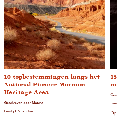
10 topbestemmingen langs het
15
National Pioneer Mormon
m
Heritage Area
Ges
Geschreven door Matcha
Lees
Leestijd: 5 minuten
Op 