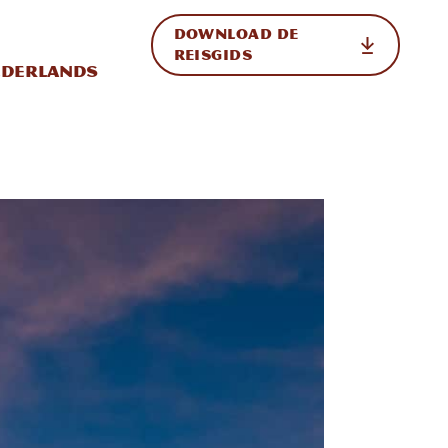
DOWNLOAD DE
p de site
ternationale weergave in-/uitschakelen
REISGIDS
derlands