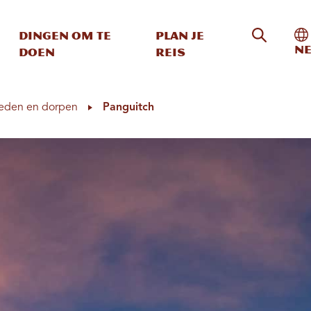
Zoeken o
In
Dingen om te
Plan je
Ne
doen
reis
eden en dorpen
Panguitch