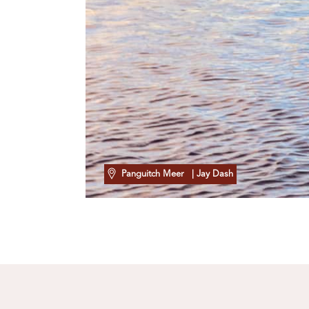
Panguitch Meer
| Jay Dash