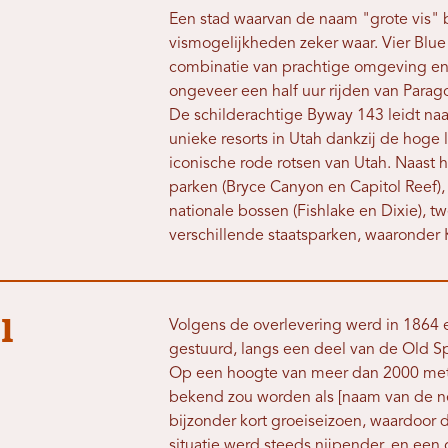
Een stad waarvan de naam "grote vis" b
vismogelijkheden zeker waar. Vier Bl
combinatie van prachtige omgeving en
ongeveer een half uur rijden van Parag
De schilderachtige Byway 143 leidt na
unieke resorts in Utah dankzij de hoge 
iconische rode rotsen van Utah. Naast 
parken (Bryce Canyon en Capitol Reef), 
nationale bossen (Fishlake en Dixie), 
verschillende staatsparken, waaronder 
l
Volgens de overlevering werd in 1864 
gestuurd, langs een deel van de Old Span
Op een hoogte van meer dan 2000 meter
bekend zou worden als [naam van de n
bijzonder kort groeiseizoen, waardoor 
situatie werd steeds nijpender, en een 