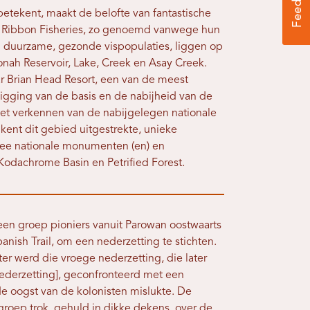
etekent, maakt de belofte van fantastische
ue Ribbon Fisheries, zo genoemd vanwege hun
 duurzame, gezonde vispopulaties, liggen op
onah Reservoir, Lake, Creek en Asay Creek.
ar Brian Head Resort, een van de meest
ligging van de basis en de nabijheid van de
het verkennen van de nabijgelegen nationale
kent dit gebied uitgestrekte, unieke
twee nationale monumenten (en) en
Kodachrome Basin en Petrified Forest.
een groep pioniers vanuit Parowan oostwaarts
ish Trail, om een ​​nederzetting te stichten.
 werd die vroege nederzetting, die later
ederzetting], geconfronteerd met een
de oogst van de kolonisten mislukte. De
groep trok, gehuld in dikke dekens, over de