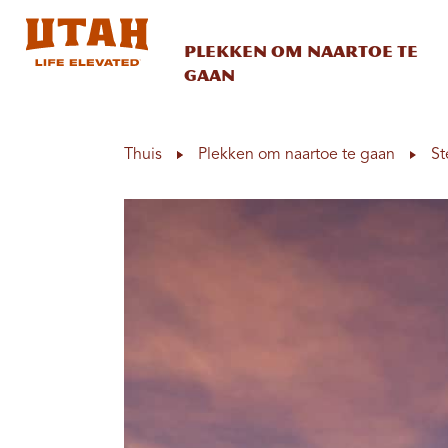
Plekken om naartoe te
gaan
Skip to content
Thuis
Plekken om naartoe te gaan
St