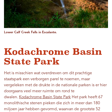
Lower Calf Creek Falls in Escalante.
Kodachrome Basin
State Park
Het is misschien wat overdreven om dit prachtige
staatspark een verborgen parel te noemen, maar
vergeleken met de drukte in de nationale parken is er hier
doorgaans veel meer ruimte om rond te
dwalen.
Kodachrome Basin State Park
Het park heeft 67
monolithische stenen pieken die zich in meer dan 180
miljoen jaar hebben gevormd, waarvan de grootste 52