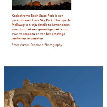
Kodachrome Basin State Park is een
gecertificeerd Dark Sky Park. Hier zijn de
Melkweg in al zijn details te bewonderen,
waardoor het een geweldige plek is om
even te stoppen en van het prachtige
landschap te genieten.
Foto: Austen Diamond Photography