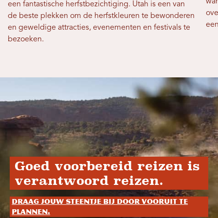
wan
een fantastische herfstbezichtiging. Utah is een van
ove
de beste plekken om de herfstkleuren te bewonderen
een
en geweldige attracties, evenementen en festivals te
bezoeken.
Goed voorbereid reizen is
verantwoord reizen.
Draag jouw steentje bij door vooruit te
plannen.