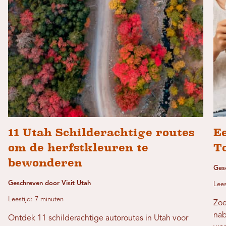
11 Utah Schilderachtige routes
Ee
om de herfstkleuren te
T
bewonderen
Ges
Geschreven door Visit Utah
Lees
Leestijd: 7 minuten
Zoe
nab
Ontdek 11 schilderachtige autoroutes in Utah voor