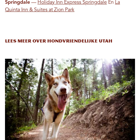
Springdale
—
Holiday Inn Express Springdale
En
La
Quinta Inn & Suites at Zion Park
Lees meer over hondvriendelijke Utah