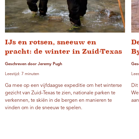
IJs en rotsen, sneeuw en
D
pracht: de winter in Zuid-Texas
B
Geschreven door Jeremy Pugh
Ges
Leestijd: 7 minuten
Lees
Ga mee op een vijfdaagse expeditie om het winterse
Dit
gezicht van Zuid-Texas te zien, nationale parken te
Wel
verkennen, te skiën in de bergen en manieren te
aan
vinden om in de sneeuw te spelen.