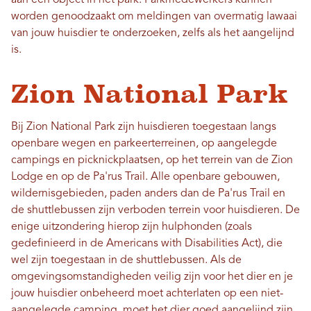
aan een object in het park. Parkmedewerkers kunnen
worden genoodzaakt om meldingen van overmatig lawaai
van jouw huisdier te onderzoeken, zelfs als het aangelijnd
is.
Zion National Park
Bij Zion National Park zijn huisdieren toegestaan ​​langs
openbare wegen en parkeerterreinen, op aangelegde
campings en picknickplaatsen, op het terrein van de Zion
Lodge en op de Pa'rus Trail. Alle openbare gebouwen,
wildernisgebieden, paden anders dan de Pa'rus Trail en
de shuttlebussen zijn verboden terrein voor huisdieren. De
enige uitzondering hierop zijn hulphonden (zoals
gedefinieerd in de Americans with Disabilities Act), die
wel zijn toegestaan ​​in de shuttlebussen. Als de
omgevingsomstandigheden veilig zijn voor het dier en je
jouw huisdier onbeheerd moet achterlaten op een niet-
aangelegde camping, moet het dier goed aangelijnd zijn