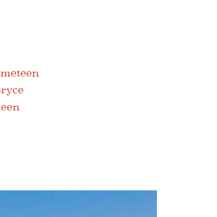
e meteen
Bryce
 een