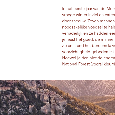
In het eerste jaar van de M
vroege winter inviel en ext
door sneeuw. Zeven mannen g
noodzakelijke voedsel te ha
verraderlijk en ze hadden e
je leest het goed: de mannen
Zo ontstond het beroemde ve
voorzichtigheid geboden is 
Hoewel je dan niet de enor
National Forest
(vooral kleurr