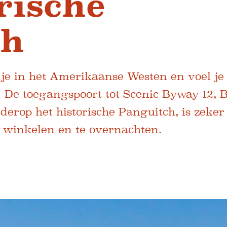
rische
ch
dje in het Amerikaanse Westen en voel j
s. De toegangspoort tot Scenic Byway 12, 
erop het historische Panguitch, is zeker
e winkelen en te overnachten.