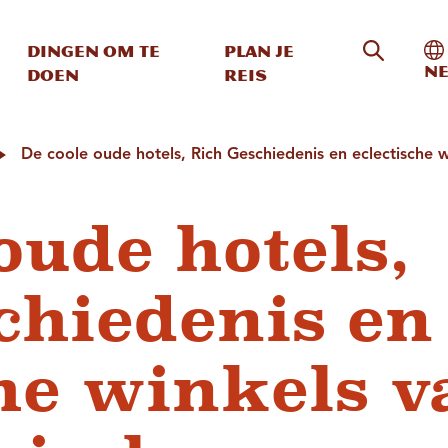
Zoeken o
In
Dingen om te
Plan je
Ne
doen
reis
De coole oude hotels, Rich Geschiedenis en eclectische w
oude hotels,
chiedenis en
che winkels v