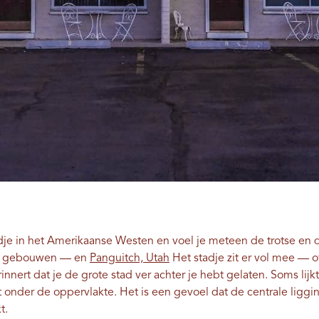
dje in het Amerikaanse Westen en voel je meteen de trotse en d
sche gebouwen — en
Panguitch, Utah
Het stadje zit er vol mee — of
nnert dat je de grote stad ver achter je hebt gelaten. Soms lijk
onder de oppervlakte. Het is een gevoel dat de centrale ligging
t.