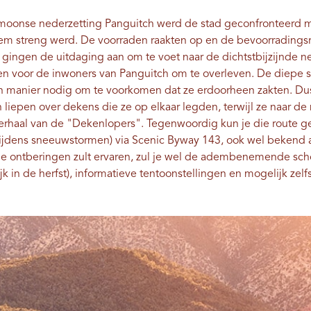
ormoonse nederzetting Panguitch werd de stad geconfronteerd 
reem streng werd. De voorraden raakten op en de bevoorrading
ingen de uitdaging aan om te voet naar de dichtstbijzijnde ne
len voor de inwoners van Panguitch om te overleven. De diepe
en manier nodig om te voorkomen dat ze erdoorheen zakten. Dus
 liepen over dekens die ze op elkaar legden, terwijl ze naar de 
rhaal van de "Dekenlopers". Tegenwoordig kun je die route g
tijdens sneeuwstormen) via Scenic Byway 143, ook wel bekend 
me ontberingen zult ervaren, zul je wel de adembenemende sc
ijk in de herfst), informatieve tentoonstellingen en mogelijk zelf