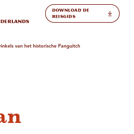
DOWNLOAD DE
p de site
ternationale weergave in-/uitschakelen
REISGIDS
derlands
inkels van het historische Panguitch
an