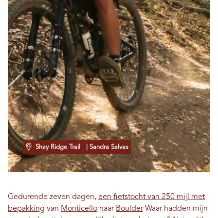
Shay Ridge Trail
| Sandra Salvas
Gedurende zeven dagen,
een fietstocht van 250 mijl met
bepakking
van
Monticello
naar
Boulder
Waar hadden mijn