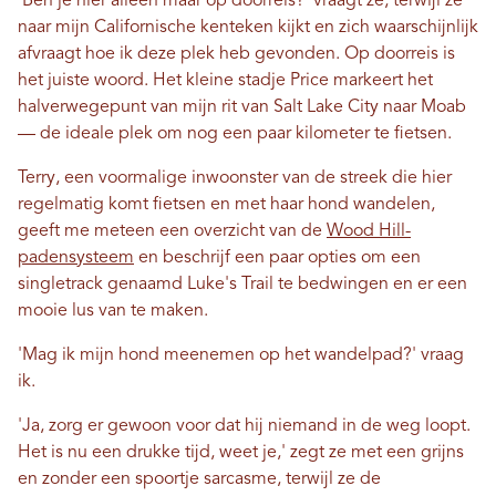
'Ben je hier alleen maar op doorreis?' vraagt ​​ze, terwijl ze
naar mijn Californische kenteken kijkt en zich waarschijnlijk
afvraagt ​​hoe ik deze plek heb gevonden. Op doorreis is
het juiste woord. Het kleine stadje Price markeert het
halverwegepunt van mijn rit van Salt Lake City naar Moab
— de ideale plek om nog een paar kilometer te fietsen.
Terry, een voormalige inwoonster van de streek die hier
regelmatig komt fietsen en met haar hond wandelen,
geeft me meteen een overzicht van de
Wood Hill-
padensysteem
en beschrijf een paar opties om een ​​
singletrack genaamd Luke's Trail te bedwingen en er een
mooie lus van te maken.
'Mag ik mijn hond meenemen op het wandelpad?' vraag
ik.
'Ja, zorg er gewoon voor dat hij niemand in de weg loopt.
Het is nu een drukke tijd, weet je,' zegt ze met een grijns
en zonder een spoortje sarcasme, terwijl ze de