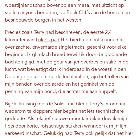
woestijnlandschap bovenop een mesa, met uitzicht op
steile canyons beneden, de Book Cliffs aan de horizon en
besneeuwde bergen in het westen.
Precies zoals Terry had beschreven, de eerste 2,4
kilometer van
Luke's pad
Het biedt een ontspannen rit
over zachte, onverharde singletracks, geschikt voor elke
beginner. Ik glimlach breed terwijl ik door de glooiende
bochten glijd, met de geur van jeneverbes en salie in de
lucht, wat bevestigt dat ik inderdaad in de woestijn ben.
De enige geluiden die de lucht vullen, zijn het rollen van
mijn banden over de aarde en het gerinkel van de
penning van mijn hond, die achter me aan huppelt.
Bij de kruising met de Solis Trail bleek Terry's informatie
wederom te kloppen: hier begint het iets technischere
gedeelte. Als relatief nieuwe mountainbiker duw ik mijn
fiets door korte, rotsachtige stukken wanneer ik mijn lijn
verkeerd inschat. Gelukkig had Terry ook gelijk dat het hier