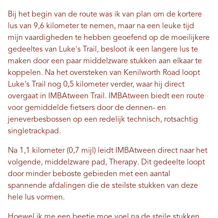
Bij het begin van de route was ik van plan om de kortere
lus van 9,6 kilometer te nemen, maar na een leuke tijd
mijn vaardigheden te hebben geoefend op de moeilijkere
gedeeltes van Luke's Trail, besloot ik een langere lus te
maken door een paar middelzware stukken aan elkaar te
koppelen. Na het oversteken van Kenilworth Road loopt
Luke's Trail nog 0,5 kilometer verder, waar hij direct
overgaat in IMBAtween Trail. IMBAtween biedt een route
voor gemiddelde fietsers door de dennen- en
jeneverbesbossen op een redelijk technisch, rotsachtig
singletrackpad.
Na 1,1 kilometer (0,7 mijl) leidt IMBAtween direct naar het
volgende, middelzware pad, Therapy. Dit gedeelte loopt
door minder beboste gebieden met een aantal
spannende afdalingen die de steilste stukken van deze
hele lus vormen.
Hoewel ik me een beetje moe voel na de steile stukken