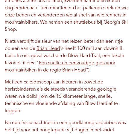
emoties achter ons te laten, kwamen Samine en ik een
dag eerder aan. Tien minuten na het parkeren strekten we
onze benen en veranderden we al snel van wielrenners in
mountainbikers. We namen een shuttlebus bij Georg's Ski
Shop.
Niets verdrijft de sleur van het reizen beter dan een ritje
op een van de
Brian Head
's heeft 100 mijl aan downhill-
trails. In ons geval was het de Blow Hard Trail, een lokale
favoriet. (Lees: "
Een snelle en eenvoudige gids voor
mountainbiken in de regio Brian Head
")
Met een caleidoscoop aan kleuren in zowel de
herfstbladeren als de steeds veranderende geologie,
waren we dolblij om de 16 kilometer lange, snelle,
technische en vloeiende afdaling van Blow Hard af te
leggen.
Na een frisse nachtrust in een goudkleurig espenbos was
het tijd voor het hoogtepunt: vijf dagen in het zadel