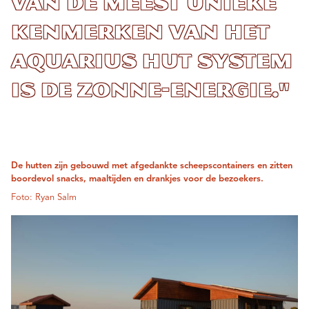
van de meest unieke
kenmerken van het
Aquarius Hut System
is de zonne-energie."
De hutten zijn gebouwd met afgedankte scheepscontainers en zitten
boordevol snacks, maaltijden en drankjes voor de bezoekers.
Foto: Ryan Salm