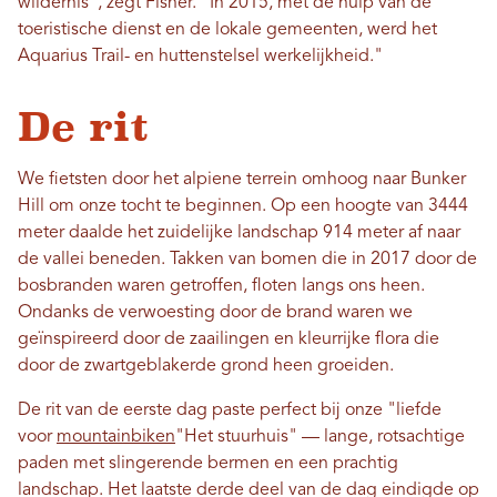
wildernis", zegt Fisher. "In 2015, met de hulp van de
toeristische dienst en de lokale gemeenten, werd het
Aquarius Trail- en huttenstelsel werkelijkheid."
De rit
We fietsten door het alpiene terrein omhoog naar Bunker
Hill om onze tocht te beginnen. Op een hoogte van 3444
meter daalde het zuidelijke landschap 914 meter af naar
de vallei beneden. Takken van bomen die in 2017 door de
bosbranden waren getroffen, floten langs ons heen.
Ondanks de verwoesting door de brand waren we
geïnspireerd door de zaailingen en kleurrijke flora die
door de zwartgeblakerde grond heen groeiden.
De rit van de eerste dag paste perfect bij onze "liefde
voor
mountainbiken
"Het stuurhuis" — lange, rotsachtige
paden met slingerende bermen en een prachtig
landschap. Het laatste derde deel van de dag eindigde op