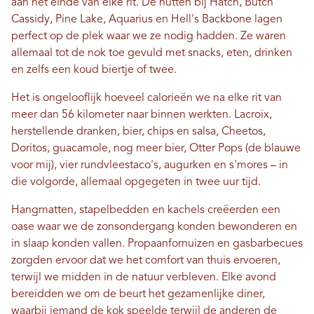
aan het einde van elke rit. De hutten bij Hatch, Butch
Cassidy, Pine Lake, Aquarius en Hell's Backbone lagen
perfect op de plek waar we ze nodig hadden. Ze waren
allemaal tot de nok toe gevuld met snacks, eten, drinken
en zelfs een koud biertje of twee.
Het is ongelooflijk hoeveel calorieën we na elke rit van
meer dan 56 kilometer naar binnen werkten. Lacroix,
herstellende dranken, bier, chips en salsa, Cheetos,
Doritos, guacamole, nog meer bier, Otter Pops (de blauwe
voor mij), vier rundvleestaco's, augurken en s'mores – in
die volgorde, allemaal opgegeten in twee uur tijd.
Hangmatten, stapelbedden en kachels creëerden een
oase waar we de zonsondergang konden bewonderen en
in slaap konden vallen. Propaanfornuizen en gasbarbecues
zorgden ervoor dat we het comfort van thuis ervoeren,
terwijl we midden in de natuur verbleven. Elke avond
bereidden we om de beurt het gezamenlijke diner,
waarbij iemand de kok speelde terwijl de anderen de