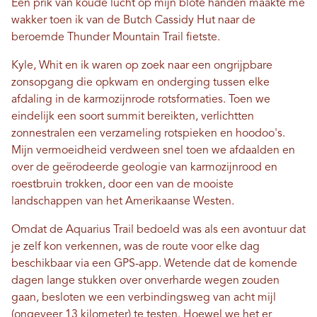
Een prik van koude lucht op mijn blote handen maakte me
wakker toen ik van de Butch Cassidy Hut naar de
beroemde Thunder Mountain Trail fietste.
Kyle, Whit en ik waren op zoek naar een ongrijpbare
zonsopgang die opkwam en onderging tussen elke
afdaling in de karmozijnrode rotsformaties. Toen we
eindelijk een soort summit bereikten, verlichtten
zonnestralen een verzameling rotspieken en hoodoo's.
Mijn vermoeidheid verdween snel toen we afdaalden en
over de geërodeerde geologie van karmozijnrood en
roestbruin trokken, door een van de mooiste
landschappen van het Amerikaanse Westen.
Omdat de Aquarius Trail bedoeld was als een avontuur dat
je zelf kon verkennen, was de route voor elke dag
beschikbaar via een GPS-app. Wetende dat de komende
dagen lange stukken over onverharde wegen zouden
gaan, besloten we een verbindingsweg van acht mijl
(ongeveer 13 kilometer) te testen. Hoewel we het er