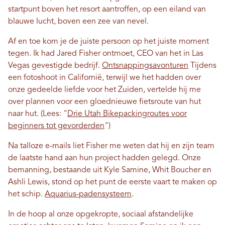
startpunt boven het resort aantroffen, op een eiland van
blauwe lucht, boven een zee van nevel.
Af en toe kom je de juiste persoon op het juiste moment
tegen. Ik had Jared Fisher ontmoet, CEO van het in Las
Vegas gevestigde bedrijf.
Ontsnappingsavonturen
Tijdens
een fotoshoot in Californië, terwijl we het hadden over
onze gedeelde liefde voor het Zuiden, vertelde hij me
over plannen voor een gloednieuwe fietsroute van hut
naar hut. (Lees: "
Drie Utah Bikepackingroutes voor
beginners tot gevorderden
")
Na talloze e-mails liet Fisher me weten dat hij en zijn team
de laatste hand aan hun project hadden gelegd. Onze
bemanning, bestaande uit Kyle Samine, Whit Boucher en
Ashli ​​Lewis, stond op het punt de eerste vaart te maken op
het schip.
Aquarius-padensysteem
.
In de hoop al onze opgekropte, sociaal afstandelijke