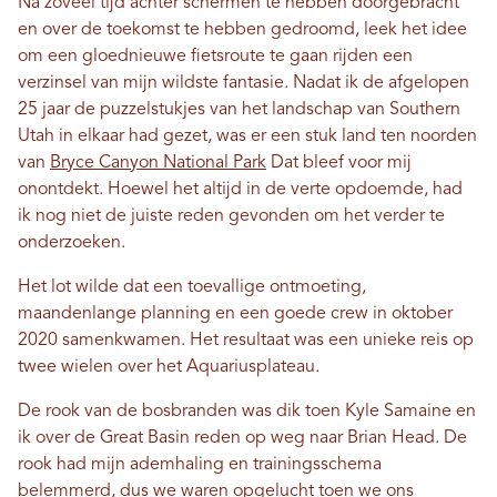
Na zoveel tijd achter schermen te hebben doorgebracht
en over de toekomst te hebben gedroomd, leek het idee
om een ​​gloednieuwe fietsroute te gaan rijden een
verzinsel van mijn wildste fantasie. Nadat ik de afgelopen
25 jaar de puzzelstukjes van het landschap van Southern
Utah in elkaar had gezet, was er een stuk land ten noorden
van
Bryce Canyon National Park
Dat bleef voor mij
onontdekt. ​​Hoewel het altijd in de verte opdoemde, had
ik nog niet de juiste reden gevonden om het verder te
onderzoeken.
Het lot wilde dat een toevallige ontmoeting,
maandenlange planning en een goede crew in oktober
2020 samenkwamen. Het resultaat was een unieke reis op
twee wielen over het Aquariusplateau.
De rook van de bosbranden was dik toen Kyle Samaine en
ik over de Great Basin reden op weg naar Brian Head. De
rook had mijn ademhaling en trainingsschema
belemmerd, dus we waren opgelucht toen we ons