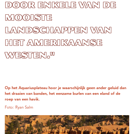
door enkele van de
mooiste
landschappen van
het Amerikaanse
Westen."
Op het Aquariusplateau hoor je waarschijnlijk geen ander geluid dan
het draaien van banden, het eenzame burlen van een eland of de
roep van een havik.
Foto: Ryan Salm