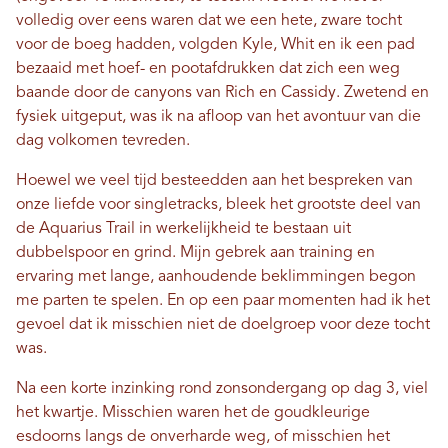
volledig over eens waren dat we een hete, zware tocht
voor de boeg hadden, volgden Kyle, Whit en ik een pad
bezaaid met hoef- en pootafdrukken dat zich een weg
baande door de canyons van Rich en Cassidy. Zwetend en
fysiek uitgeput, was ik na afloop van het avontuur van die
dag volkomen tevreden.
Hoewel we veel tijd besteedden aan het bespreken van
onze liefde voor singletracks, bleek het grootste deel van
de Aquarius Trail in werkelijkheid te bestaan ​​uit
dubbelspoor en grind. Mijn gebrek aan training en
ervaring met lange, aanhoudende beklimmingen begon
me parten te spelen. En op een paar momenten had ik het
gevoel dat ik misschien niet de doelgroep voor deze tocht
was.
Na een korte inzinking rond zonsondergang op dag 3, viel
het kwartje. Misschien waren het de goudkleurige
esdoorns langs de onverharde weg, of misschien het