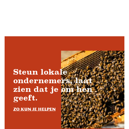
Steun lokale
ondernemers, laat
zien dat je om hen
geeft.
Zo kun je helpen