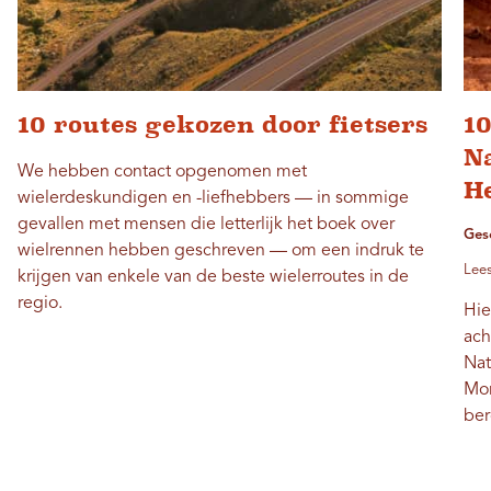
10 routes gekozen door fietsers
1
N
We hebben contact opgenomen met
H
wielerdeskundigen en -liefhebbers — in sommige
gevallen met mensen die letterlijk het boek over
Ges
wielrennen hebben geschreven — om een ​​indruk te
Lees
krijgen van enkele van de beste wielerroutes in de
regio.
Hie
ach
Nat
Mor
ber