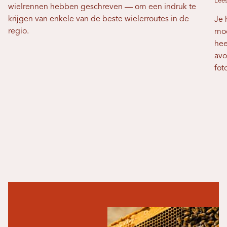
Lees
wielrennen hebben geschreven — om een ​​indruk te
krijgen van enkele van de beste wielerroutes in de
Je 
regio.
moo
hee
avo
fot