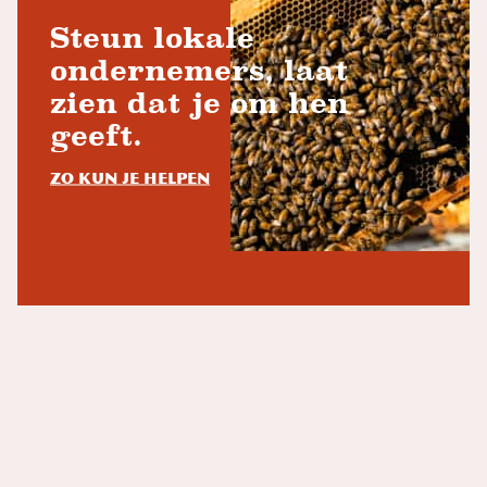
Steun lokale
ondernemers, laat
zien dat je om hen
geeft.
Zo kun je helpen