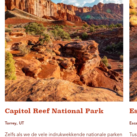
Capitol Reef National Park
E
Torrey, UT
Esca
Zelfs als we de vele indrukwekkende nationale parken
Tus