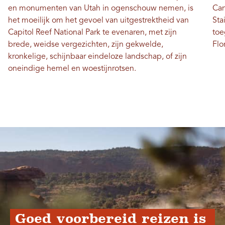
en monumenten van Utah in ogenschouw nemen, is
Can
het moeilijk om het gevoel van uitgestrektheid van
Sta
Capitol Reef National Park te evenaren, met zijn
toe
brede, weidse vergezichten, zijn gekwelde,
Flo
kronkelige, schijnbaar eindeloze landschap, of zijn
oneindige hemel en woestijnrotsen.
Goed voorbereid reizen is