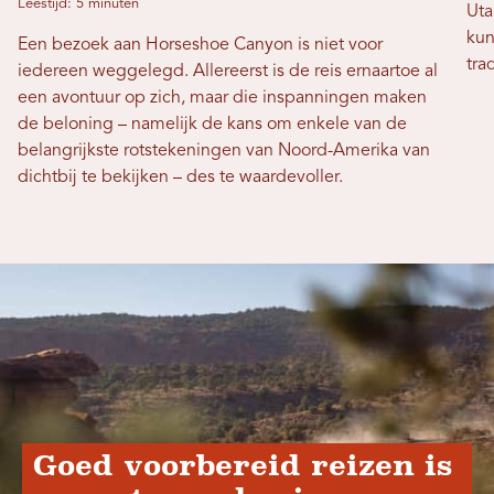
Leestijd: 5 minuten
Uta
kun
Een bezoek aan Horseshoe Canyon is niet voor
tra
iedereen weggelegd. Allereerst is de reis ernaartoe al
een avontuur op zich, maar die inspanningen maken
de beloning – namelijk de kans om enkele van de
belangrijkste rotstekeningen van Noord-Amerika van
dichtbij te bekijken – des te waardevoller.
Goed voorbereid reizen is