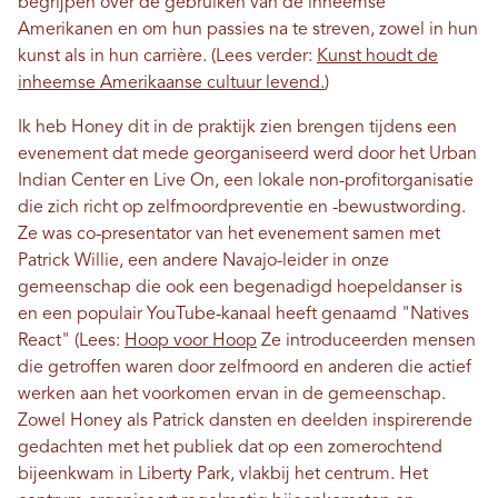
begrijpen over de gebruiken van de inheemse
Amerikanen en om hun passies na te streven, zowel in hun
kunst als in hun carrière. (Lees verder:
Kunst houdt de
inheemse Amerikaanse cultuur levend.
)
Ik heb Honey dit in de praktijk zien brengen tijdens een
evenement dat mede georganiseerd werd door het Urban
Indian Center en Live On, een lokale non-profitorganisatie
die zich richt op zelfmoordpreventie en -bewustwording.
Ze was co-presentator van het evenement samen met
Patrick Willie, een andere Navajo-leider in onze
gemeenschap die ook een begenadigd hoepeldanser is
en een populair YouTube-kanaal heeft genaamd "Natives
React" (Lees:
Hoop voor Hoop
Ze introduceerden mensen
die getroffen waren door zelfmoord en anderen die actief
werken aan het voorkomen ervan in de gemeenschap.
Zowel Honey als Patrick dansten en deelden inspirerende
gedachten met het publiek dat op een zomerochtend
bijeenkwam in Liberty Park, vlakbij het centrum. Het