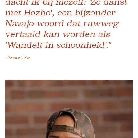
dacht ik bij mezelf: 'Ze danst
met Hozho', een bijzonder
Navajo-woord dat ruwweg
vertaald kan worden als
'Wandelt in schoonheid'."
– Samuel Jake