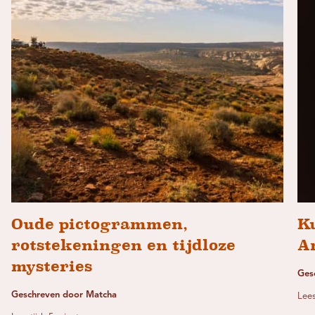
Oude pictogrammen,
K
rotstekeningen en tijdloze
A
mysteries
Ges
Geschreven door Matcha
Lees