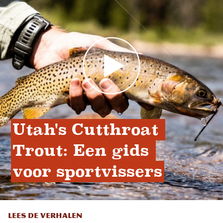
Utah's Cutthroat 
Trout: Een gids 
voor sportvissers
LEES DE VERHALEN