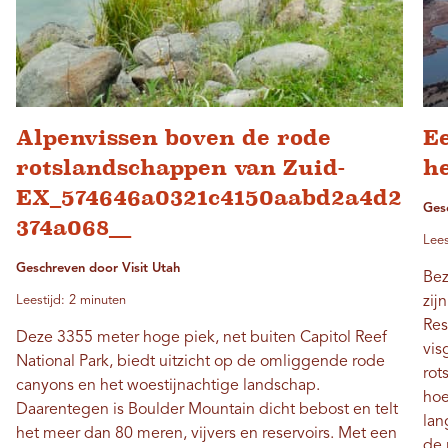
Alpenvissen boven de rode
Ee
rotslandschappen van Zuid-
h
EX_574646a0321c4150aabd2a4d2
Ges
374a068__
Lees
Geschreven door Visit Utah
Bez
Leestijd: 2 minuten
zij
Res
Deze 3355 meter hoge piek, net buiten Capitol Reef
vis
National Park, biedt uitzicht op de omliggende rode
rot
canyons en het woestijnachtige landschap.
hoe
Daarentegen is Boulder Mountain dicht bebost en telt
lan
het meer dan 80 meren, vijvers en reservoirs. Met een
de 