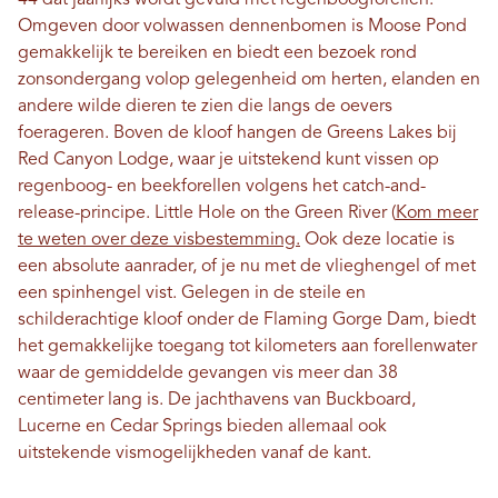
44 dat jaarlijks wordt gevuld met regenboogforellen.
Omgeven door volwassen dennenbomen is Moose Pond
gemakkelijk te bereiken en biedt een bezoek rond
zonsondergang volop gelegenheid om herten, elanden en
andere wilde dieren te zien die langs de oevers
foerageren. Boven de kloof hangen de Greens Lakes bij
Red Canyon Lodge, waar je uitstekend kunt vissen op
regenboog- en beekforellen volgens het catch-and-
release-principe. Little Hole on the Green River (
Kom meer
te weten over deze visbestemming.
Ook deze locatie is
een absolute aanrader, of je nu met de vlieghengel of met
een spinhengel vist. Gelegen in de steile en
schilderachtige kloof onder de Flaming Gorge Dam, biedt
het gemakkelijke toegang tot kilometers aan forellenwater
waar de gemiddelde gevangen vis meer dan 38
centimeter lang is. De jachthavens van Buckboard,
Lucerne en Cedar Springs bieden allemaal ook
uitstekende vismogelijkheden vanaf de kant.