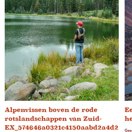
Alpenvissen boven de rode
Ee
rotslandschappen van Zuid-
h
EX_574646a0321c4150aabd2a4d2
Ges