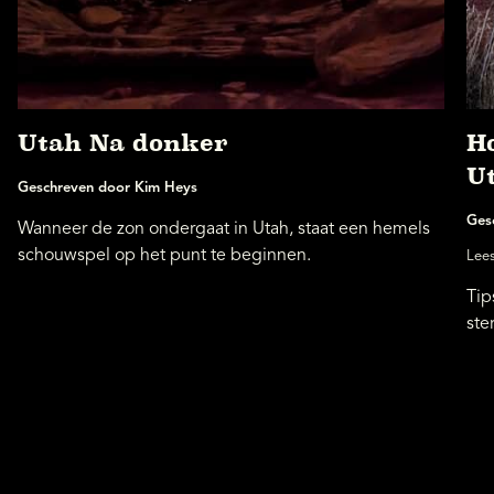
Utah Na donker
Ho
U
Geschreven door Kim Heys
Ges
Wanneer de zon ondergaat in Utah, staat een hemels
schouwspel op het punt te beginnen.
Lees
Tip
ste