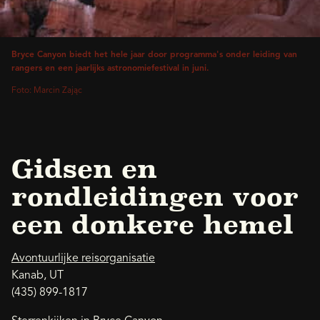
Bryce Canyon biedt het hele jaar door programma's onder leiding van
rangers en een jaarlijks astronomiefestival in juni.
Foto: Marcin Zając
Gidsen en
rondleidingen voor
een donkere hemel
Avontuurlijke reisorganisatie
Kanab, UT
(435) 899-1817