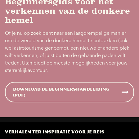
Beginnersgids voor het
verkennen van de donkere
hemel
Of je nu op zoek bent naar een laagdrempelige manier
om de wereld van de donkere hemel te ontdekken (ook
wel astrotourisme genoemd), een nieuwe of andere plek
wilt verkennen, of juist buiten de gebaande paden wilt
treden, Utah biedt de meeste mogelijkheden voor jouw
sterrenkijkavontuur.
Download de beginnershandleiding
(PDF)
VERHALEN TER INSPIRATIE VOOR JE REIS