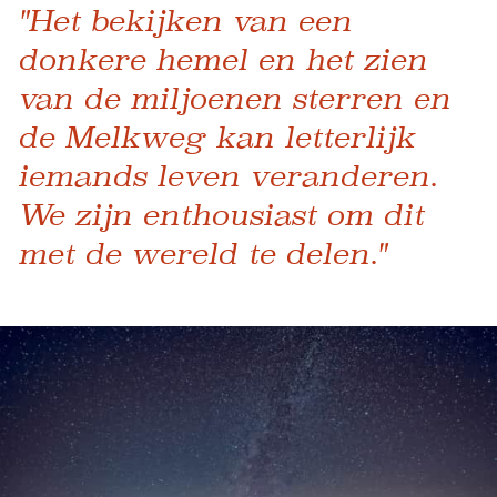
"Het bekijken van een
donkere hemel en het zien
van de miljoenen sterren en
de Melkweg kan letterlijk
iemands leven veranderen.
We zijn enthousiast om dit
met de wereld te delen."