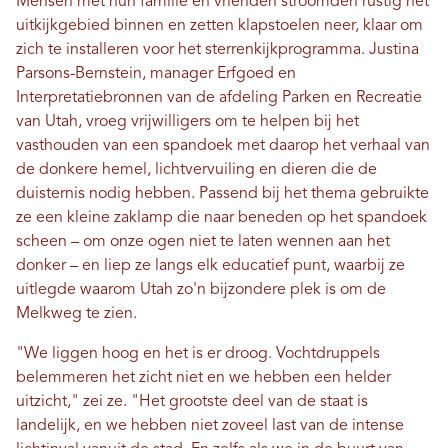
Mensen met hun familie en vrienden stroomden rustig het
uitkijkgebied binnen en zetten klapstoelen neer, klaar om
zich te installeren voor het sterrenkijkprogramma. Justina
Parsons-Bernstein, manager Erfgoed en
Interpretatiebronnen van de afdeling Parken en Recreatie
van Utah, vroeg vrijwilligers om te helpen bij het
vasthouden van een spandoek met daarop het verhaal van
de donkere hemel, lichtvervuiling en dieren die de
duisternis nodig hebben. Passend bij het thema gebruikte
ze een kleine zaklamp die naar beneden op het spandoek
scheen – om onze ogen niet te laten wennen aan het
donker – en liep ze langs elk educatief punt, waarbij ze
uitlegde waarom Utah zo'n bijzondere plek is om de
Melkweg te zien.
"We liggen hoog en het is er droog. Vochtdruppels
belemmeren het zicht niet en we hebben een helder
uitzicht," zei ze. "Het grootste deel van de staat is
landelijk, en we hebben niet zoveel last van de intense