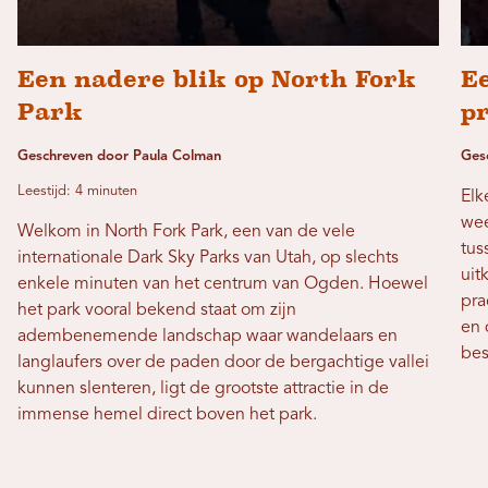
Een nadere blik op North Fork
E
Park
pr
Geschreven door Paula Colman
Ges
Leestijd: 4 minuten
Elk
wee
Welkom in North Fork Park, een van de vele
tus
internationale Dark Sky Parks van Utah, op slechts
uit
enkele minuten van het centrum van Ogden. Hoewel
pra
het park vooral bekend staat om zijn
en 
adembenemende landschap waar wandelaars en
bes
langlaufers over de paden door de bergachtige vallei
kunnen slenteren, ligt de grootste attractie in de
immense hemel direct boven het park.