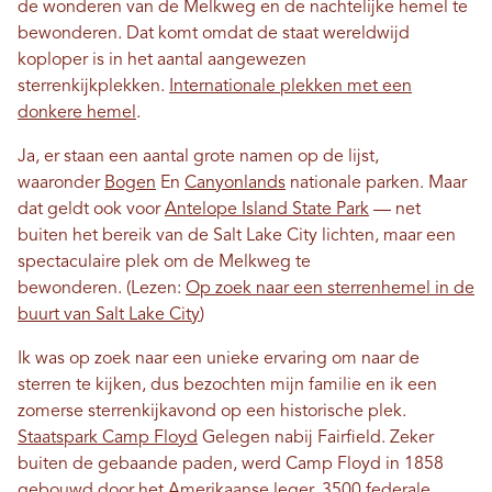
de wonderen van de Melkweg en de nachtelijke hemel te
bewonderen. Dat komt omdat de staat wereldwijd
koploper is in het aantal aangewezen
sterrenkijkplekken.
Internationale plekken met een
donkere hemel
.
Ja, er staan ​​een aantal grote namen op de lijst,
waaronder
Bogen
En
Canyonlands
nationale parken. Maar
dat geldt ook voor
Antelope Island State Park
— net
buiten het bereik van de Salt Lake City lichten, maar een
spectaculaire plek om de Melkweg te
bewonderen.
(Lezen:
Op zoek naar een sterrenhemel in de
buurt van Salt Lake City
)
Ik was op zoek naar een unieke ervaring om naar de
sterren te kijken, dus bezochten mijn familie en ik een
zomerse sterrenkijkavond op een historische plek.
Staatspark Camp Floyd
Gelegen nabij Fairfield. Zeker
buiten de gebaande paden, werd Camp Floyd in 1858
gebouwd door het Amerikaanse leger. 3500 federale