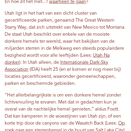
En hoe zit het met...?
waarheen te gaan
?
Utah ligt in het hart van een dicht cluster van
gecertificeerde parken, genaamd The Great Western
Starry Way, dat zich uitstrekt van New Mexico tot Montana.
De staat Utah beschikt over enkele van de mooiste
donkere hemels ter wereld, waar het bekijken van de
miljarden sterren in de Melkweg een steeds populairdere
bezigheid wordt voor alle leeftijden (Lees:
Utah Na
donker
). In Utah alleen, de
Internationale Dark-Sky
Association
(IDA) heeft 25 (en er komen er nog meer bij)
locaties gecertificeerd, waaronder gemeenschappen,
parken en beschermde gebieden.
“Het allerbelangrijkste is om een ​​donkere hemel zonder
lichtvervuiling te ervaren. Met dat in gedachten kun je
overal van de nachtelijke hemel genieten,” aldus Foott.
Dat kan kamperen in de woestijnen van Utah zijn, of een
korte trip door de canyons van de Wasatch Back (Lees:
Op
zoek naar een sterrenhemel in de buurt van Salt Lake City
).