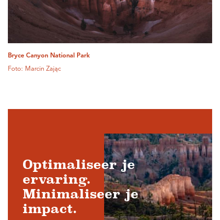
Bryce Canyon National Park
Foto: Marcin Zając
Optimaliseer je
ervaring.
Minimaliseer je
impact.