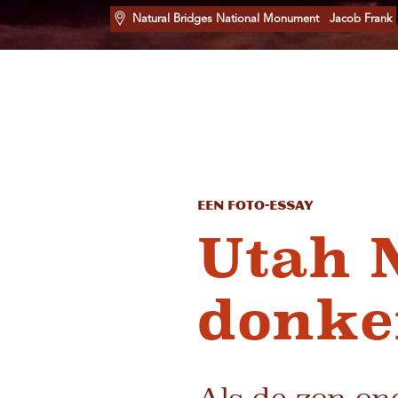
Natural Bridges National Monument
Jacob Frank
Een foto-essay
Utah 
donke
Als de zon on