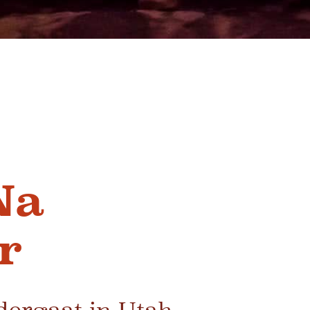
Na
r
dergaat in Utah,