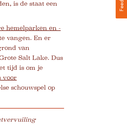
n, is de staat een
re hemelparken en -
te vangen. En er
rgrond van
Grote Salt Lake. Dus
t tijd is om je
s voor
else schouwspel op
tvervuiling