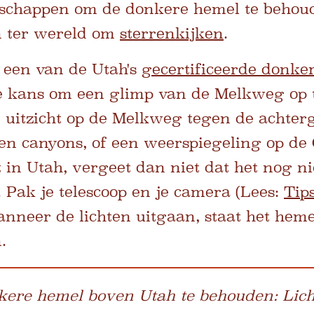
happen om de donkere hemel te behoude
n ter wereld om
sterrenkijken
.
 een van de Utah's
gecertificeerde donke
e kans om een ​​glimp van de Melkweg op 
n uitzicht op de Melkweg tegen de achte
en canyons, of een weerspiegeling op de 
in Utah, vergeet dan niet dat het nog nie
. Pak je telescoop en je camera (Lees:
Tip
anneer de lichten uitgaan, staat het hem
.
ere hemel boven Utah te behouden: Lich