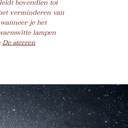
leidt bovendien tot
n het verminderen van
 wanneer je het
 warmwitte lampen
:
De sterren