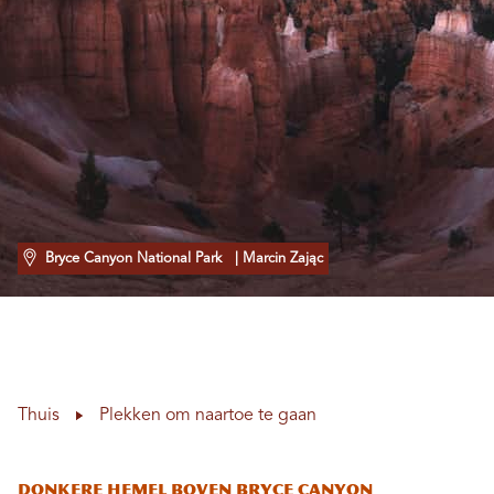
Bryce Canyon National Park
| Marcin Zając
Thuis
Plekken om naartoe te gaan
Donkere hemel boven Bryce Canyon