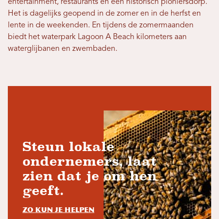
entertainment, restaurants en een historisch pioniersdorp.
Het is dagelijks geopend in de zomer en in de herfst en
lente in de weekenden. En tijdens de zomermaanden
biedt het waterpark Lagoon A Beach kilometers aan
waterglijbanen en zwembaden.
Steun lokale
ondernemers, laat
zien dat je om hen
geeft.
Zo kun je helpen