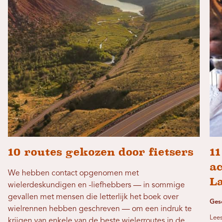
10 routes gekozen door fietsers
11
ac
We hebben contact opgenomen met
L
wielerdeskundigen en -liefhebbers — in sommige
gevallen met mensen die letterlijk het boek over
Ges
wielrennen hebben geschreven — om een ​​indruk te
Lees
krijgen van enkele van de beste wielerroutes in de