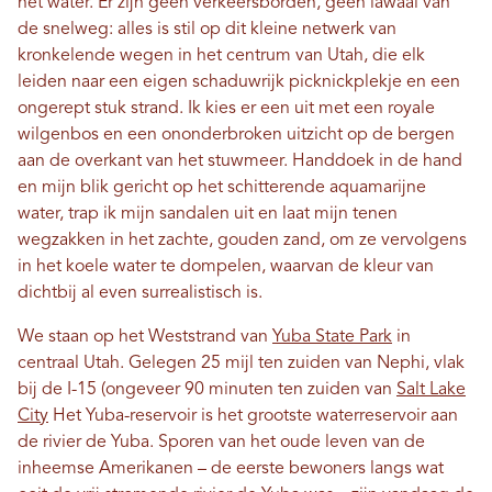
het water. Er zijn geen verkeersborden, geen lawaai van
de snelweg: alles is stil op dit kleine netwerk van
kronkelende wegen in het centrum van Utah, die elk
leiden naar een eigen schaduwrijk picknickplekje en een
ongerept stuk strand. Ik kies er een uit met een royale
wilgenbos en een ononderbroken uitzicht op de bergen
aan de overkant van het stuwmeer. Handdoek in de hand
en mijn blik gericht op het schitterende aquamarijne
water, trap ik mijn sandalen uit en laat mijn tenen
wegzakken in het zachte, gouden zand, om ze vervolgens
in het koele water te dompelen, waarvan de kleur van
dichtbij al even surrealistisch is.
We staan ​​op het Weststrand van
Yuba State Park
in
centraal Utah. Gelegen 25 mijl ten zuiden van Nephi, vlak
bij de I-15 (ongeveer 90 minuten ten zuiden van
Salt Lake
City
Het Yuba-reservoir is het grootste waterreservoir aan
de rivier de Yuba. Sporen van het oude leven van de
inheemse Amerikanen – de eerste bewoners langs wat