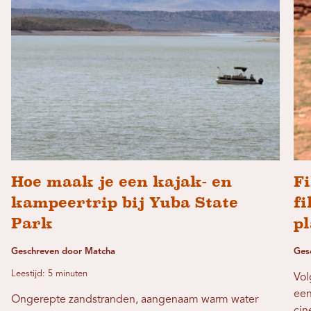
Hoe maak je een kajak- en
F
kampeertrip bij Yuba State
fi
Park
p
Geschreven door Matcha
Ges
Leestijd: 5 minuten
Vol
een
Ongerepte zandstranden, aangenaam warm water
cin