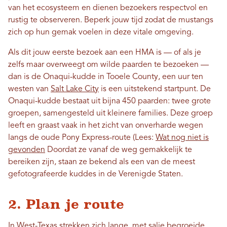
van het ecosysteem en dienen bezoekers respectvol en
rustig te observeren. Beperk jouw tijd zodat de mustangs
zich op hun gemak voelen in deze vitale omgeving.
Als dit jouw eerste bezoek aan een HMA is — of als je
zelfs maar overweegt om wilde paarden te bezoeken —
dan is de Onaqui-kudde in Tooele County, een uur ten
westen van
Salt Lake City
is een uitstekend startpunt. De
Onaqui-kudde bestaat uit bijna 450 paarden: twee grote
groepen, samengesteld uit kleinere families. Deze groep
leeft en graast vaak in het zicht van onverharde wegen
langs de oude Pony Express-route (Lees:
Wat nog niet is
gevonden
Doordat ze vanaf de weg gemakkelijk te
bereiken zijn, staan ​​ze bekend als een van de meest
gefotografeerde kuddes in de Verenigde Staten.
2. Plan je route
In West-Texas strekken zich lange, met salie begroeide