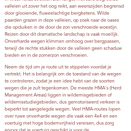
valleien uit zover het oog reikt, aan weerszijden begrensd
door glooiende, fluweelachtige bergketens. Wilde
paarden grazen in deze valleien, op zoek naar de oases
die opduiken in de door de zon verschroeide woestijn.
Reizen door dit dramatische landschap is vaak moeilijk.
Onverharde wegen klimmen omhoog over bergpassen,
terwijl de rechte stukken door de valleien geen schaduw
bieden en in de zomerzon verschroeien.
Neem de tijd om je route uit te stippelen voordat je
vertrekt. Het is belangrijk om de toestand van de wegen
te controleren, zodat je een idee hebt van de soorten
wegen die je zult tegenkomen. De meeste HMA's (Herd
Management Areas) liggen in wildernisgebieden of
wildernisstudiegebieden, dus gemotoriseerd verkeer is
beperkt tot aangelegde wegen. Veel HMA-routes lopen
over ruwe onverharde wegen die vaak een 4x4 en een
voertuig met hoge bodemvrijheid vereisen, dus zorg
ervoor dat je voertuig geschikt is voor de