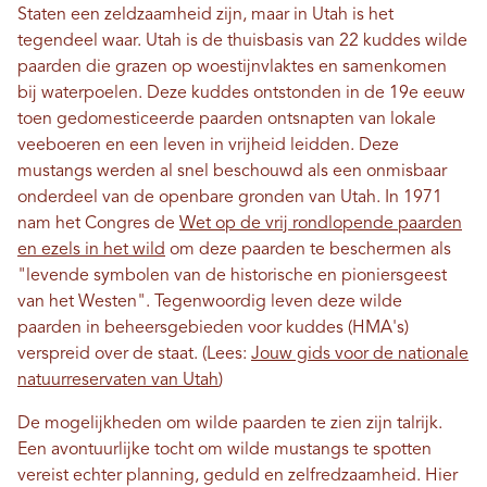
Staten een zeldzaamheid zijn, maar in Utah is het
tegendeel waar. Utah is de thuisbasis van 22 kuddes wilde
paarden die grazen op woestijnvlaktes en samenkomen
bij waterpoelen. Deze kuddes ontstonden in de 19e eeuw
toen gedomesticeerde paarden ontsnapten van lokale
veeboeren en een leven in vrijheid leidden. Deze
mustangs werden al snel beschouwd als een onmisbaar
onderdeel van de openbare gronden van Utah. In 1971
nam het Congres de
Wet op de vrij rondlopende paarden
en ezels in het wild
om deze paarden te beschermen als
"levende symbolen van de historische en pioniersgeest
van het Westen". Tegenwoordig leven deze wilde
paarden in beheersgebieden voor kuddes (HMA's)
verspreid over de staat. (Lees:
Jouw gids voor de nationale
natuurreservaten van Utah
)
De mogelijkheden om wilde paarden te zien zijn talrijk.
Een avontuurlijke tocht om wilde mustangs te spotten
vereist echter planning, geduld en zelfredzaamheid. Hier