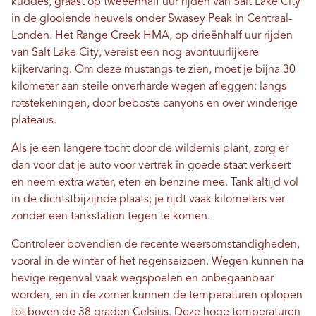
kuddes, graast op tweeënhalf uur rijden van Salt Lake City
in de glooiende heuvels onder Swasey Peak in Centraal-
Londen. Het Range Creek HMA, op drieënhalf uur rijden
van Salt Lake City, vereist een nog avontuurlijkere
kijkervaring. Om deze mustangs te zien, moet je bijna 30
kilometer aan steile onverharde wegen afleggen: langs
rotstekeningen, door beboste canyons en over winderige
plateaus.
Als je een langere tocht door de wildernis plant, zorg er
dan voor dat je auto voor vertrek in goede staat verkeert
en neem extra water, eten en benzine mee. Tank altijd vol
in de dichtstbijzijnde plaats; je rijdt vaak kilometers ver
zonder een tankstation tegen te komen.
Controleer bovendien de recente weersomstandigheden,
vooral in de winter of het regenseizoen. Wegen kunnen na
hevige regenval vaak wegspoelen en onbegaanbaar
worden, en in de zomer kunnen de temperaturen oplopen
tot boven de 38 graden Celsius. Deze hoge temperaturen