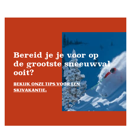
Bereid je je voor op
de grootste sneeuwval
ooit?
Bekijk onze tips voor een
skivakantie.