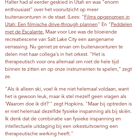
Halter had al eerder geskied in Utah en was "enorm
enthousiast" over het vooruitzicht op meer
buitenavonturen in de staat. (Lees: "
Films opgenomen in
Utah: Een filmische drive-through plannen
" En "
Peddelen
met de Escalante.
Maar voor Lee was de bloeiende
recreatiescene van Salt Lake City een aangename
verrassing. Nu geniet ze ervan om buitenavonturen te
delen met haar collega's in het orkest. "Het is
therapeutisch voor ons allemaal om niet de hele tijd
binnen te zitten en op onze instrumenten te spelen," zegt
ze.
"Als ik alleen ski, voel ik me niet helemaal voldaan, want
het is gewoon leuk, maar ik stel mezelf geen vragen als
'Waarom doe ik dit?'" zegt Hopkins. "Maar bij optreden is
er niet helemaal dezelfde fysieke inspanning als bij skiën.
Ik denk dat de combinatie van fysieke inspanning en
intellectuele uitdaging bij een orkestuitvoering een
therapeutische werking heeft."