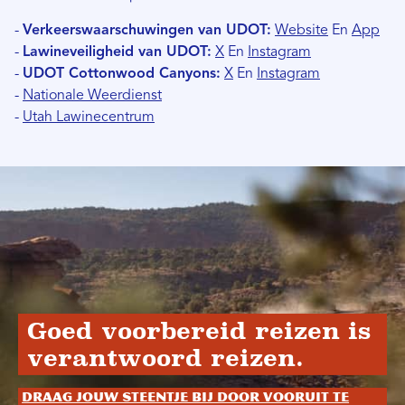
-
Verkeerswaarschuwingen van UDOT:
Website
En
App
-
Lawineveiligheid van UDOT:
X
En
Instagram
-
UDOT Cottonwood Canyons:
X
En
Instagram
-
Nationale Weerdienst
-
Utah Lawinecentrum
Goed voorbereid reizen is
verantwoord reizen.
Draag jouw steentje bij door vooruit te